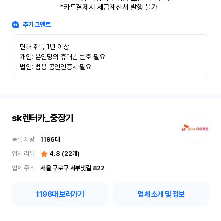
*카드결제시 세금계산서 발행 불가
추가 코멘트
면허 취득 1년 이상

개인: 본인명의 휴대폰 번호 필요

법인: 범용 공인인증서 필요
sk렌터카_중장기
등록 차량
1196
대
업체 리뷰
4.8
(
22
개)
업체 주소
서울 구로구 서부샛길 822
1196
대 보러가기
업체 소개 및 정보