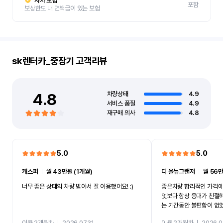
자차 보험
포함
보상한도 내 면책금이 있는 보험
sk렌터카_중장기
고객리뷰
4.8
차량상태
4.9
서비스 품질
4.9
재구매 의사
4.8
5.0
5.0
캐스퍼
ㅣ
월 43만원 (1개월)
디 올뉴그랜저
ㅣ
월 56만
너무 좋은 상태의 차량 받아서 잘 이용했어요! :)
좋은차량 합리적인 가격에
엇보다 항상 응대가 친절
는 기간동안 불편함이 없
까지 진행할만큼 여러가지
이용 2개월차
ㅣ
2026.07.31
이용 2개월차
ㅣ
2026.0