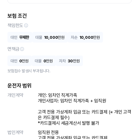
보험 조건
책임한도
대인
무제한
대물
10,000
만원
자손
10,000
만원
면책금
대인
0
만원
대물
0
만원
자차
30
만원
보험접수 발생시 부과됩니다.
운전자 범위
개인계약
개인: 임차인 직계가족 

개인사업자: 임차인 직계가족 + 임직원

고객 전용 가상계좌 입금 또는 카드결제 (※ 개인 고객
은 카드결제 필수)

*카드결제시 세금계산서 발행 불가
법인계약
임직원 전용

고객 전용 가상계좌 입금 또는 카드결제
