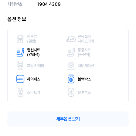
차량번호
190하4309
옵션 정보
썬루프
전동접이
(
일반)
사이드미러
열선시트
통풍시트
(
앞좌석)
(
운전석)
후방 카메라
내비게이션
하이패스
블랙박스
스마트키
블루투스
세부옵션 보기