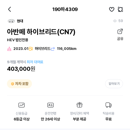
190하4309
59
현대
아반떼 하이브리드(CN7)
공유
HEV 법인전용
2023.01
하이브리드
116,005km
9
개월
계약시
최저 대여료
403,000
원
자차 포함
알아보기
신용등급
운전연령
정비/관리 혜택
탁송비용
6등급 이상
만 26세 이상
부분 제공
무료