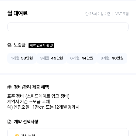
월 대여료
만 26세 이상 기준
VAT 포함
보증금
계약 만료시 환급!
1개월
53
만원
3개월
49
만원
6개월
44
만원
9개월
40
만원
정비/관리 제공 혜택
표준 정비 (스피드메이트 입고 정비)

계약서 기준 소모품 교체

예) 엔진오일 : 1만km 또는 12개월 경과시
계약 선택사항