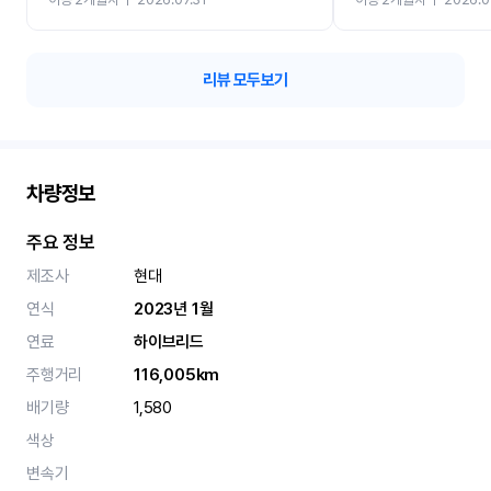
카 렌트 고민없이 강추합니
리뷰 모두보기
차량정보
주요 정보
제조사
현대
연식
2023년 1월
연료
하이브리드
주행거리
116,005km
배기량
1,580
색상
변속기