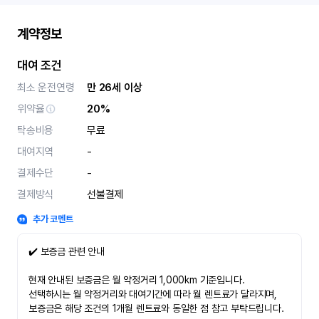
계약정보
대여 조건
최소 운전연령
만 26세 이상
위약율
20%
탁송비용
무료
대여지역
-
결제수단
-
결제방식
선불결제
추가 코멘트
✔️ 보증금 관련 안내
현재 안내된 보증금은 월 약정거리 1,000km 기준입니다.
선택하시는 월 약정거리와 대여기간에 따라 월 렌트료가 달라지며,
보증금은 해당 조건의 1개월 렌트료와 동일한 점 참고 부탁드립니다.