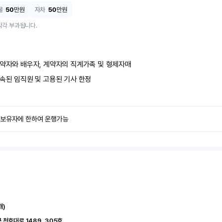
물
50
만원
자차
50
만원
각각 부과됩니다.
약자와 배우자, 계약자의 직계가족 및 형제자매
속된 임직원 및 고용된 기사 한정
 보유자에 한하여 운행가능
개)
서울 강동구 천호대로 1489	305호