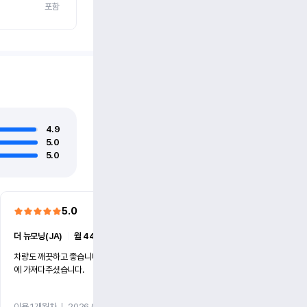
포함
4.9
5.0
5.0
5.0
5.0
더 뉴모닝(JA)
ㅣ
월 44만원 (1개월)
더 뉴모닝(JA)
ㅣ
월 45만원 
차량도 깨끗하고 좋습니다. 집 앞까지 정확한 시간
차가 신차라서 더 좋았어요 신
에 가져다주셨습니다.
탔습니다
이용 1개월차
ㅣ
2026.04.23
이용 1개월차
ㅣ
2025.10.31