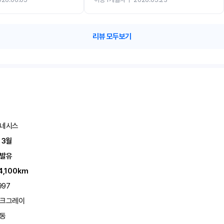
리뷰 모두보기
네시스
 3월
발유
4,100km
997
크그레이
동