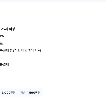
 26세 이상
0%
료
륙전체 (12개월 미만 계약시 -)
불결제
3,000
만원
자손
1,500
만원