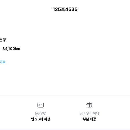
125호4535
기본형
84,100km
대여료
운전연령
정비/관리 혜택
만 26세 이상
부분 제공