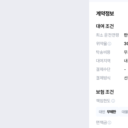
계약정보
대여 조건
최소 운전연령
만
위약율
3
탁송비용
무
대여지역
내
결제수단
-
결제방식
선
보험 조건
책임한도
대인
무제한
대물
면책금