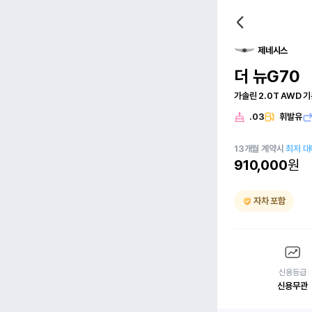
제네시스
더 뉴G70
가솔린 2.0T AWD 
.03
휘발유
13
개월
계약시
최저 
910,000
원
자차 포함
신용등급
신용무관