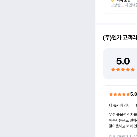
자차 보험
보상한도 내 면책
(주)엔카
고객리
5.0
5.
더 뉴기아 레이
ㅣ
우선 풀옵션 신차를
해주시는분도 일처
잘이용하고 봐서 
이용 1개월차
ㅣ
2