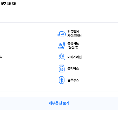
25호4535
전동접이
사이드미러
통풍시트
(
운전석)
메라
내비게이션
블랙박스
블루투스
세부옵션 보기