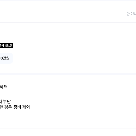
만 26
료시 환급!
50
만원
 혜택
 부담

한 경우 정비 제외