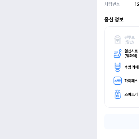
차량번호
1
옵션 정보
썬루프
(
일반)
열선시트
(
앞좌석)
후방 카
하이패스
스마트키