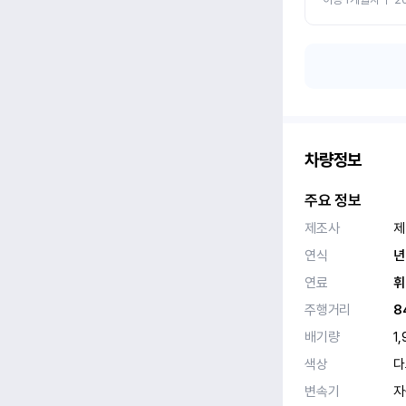
차량정보
주요 정보
제조사
제
연식
년
연료
휘
주행거리
8
배기량
1,
색상
다
변속기
자