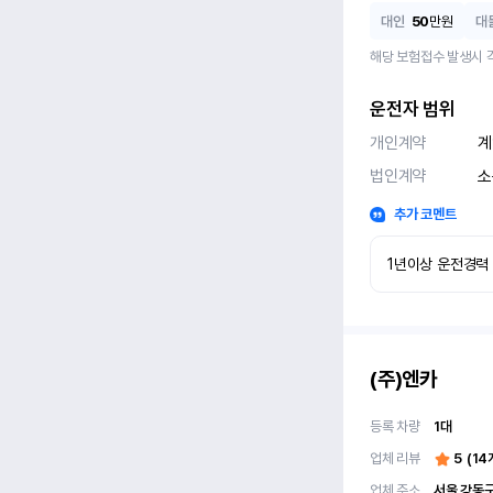
대인
50
만원
대
해당 보험접수 발생시 
운전자 범위
개인계약
계
법인계약
소
추가 코멘트
1년이상 운전경력
(주)엔카
등록 차량
1
대
업체 리뷰
5
(
14
업체 주소