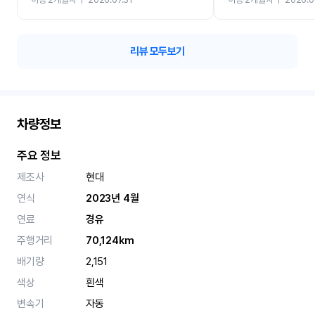
카 렌트 고민없이 강추합니
리뷰 모두보기
차량정보
주요 정보
제조사
현대
연식
2023년 4월
연료
경유
주행거리
70,124km
배기량
2,151
색상
흰색
변속기
자동