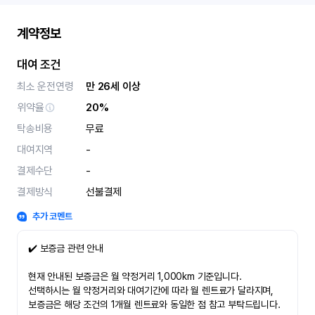
계약정보
대여 조건
최소 운전연령
만 26세 이상
위약율
20%
탁송비용
무료
대여지역
-
결제수단
-
결제방식
선불결제
추가 코멘트
✔️ 보증금 관련 안내
현재 안내된 보증금은 월 약정거리 1,000km 기준입니다.
선택하시는 월 약정거리와 대여기간에 따라 월 렌트료가 달라지며,
보증금은 해당 조건의 1개월 렌트료와 동일한 점 참고 부탁드립니다.