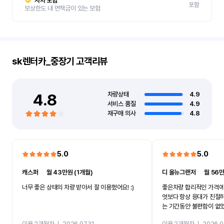
자차 보험
포함
보상한도 내 면책금이 있는 보험
sk렌터카_중장기
고객리뷰
4.8
차량상태
4.9
서비스 품질
4.9
재구매 의사
4.8
5.0
5.0
캐스퍼
ㅣ
월 43만원 (1개월)
디 올뉴그랜저
ㅣ
월 56만
너무 좋은 상태의 차량 받아서 잘 이용했어요! :)
좋은차량 합리적인 가격에
엇보다 항상 응대가 친절
는 기간동안 불편함이 없
까지 진행할만큼 여러가지
이용 2개월차
ㅣ
2026.07.31
이용 2개월차
ㅣ
2026.0