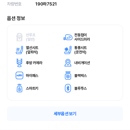
차량번호
190하7521
옵션 정보
썬루프
전동접이
(
일반)
사이드미러
열선시트
통풍시트
(
앞좌석)
(
운전석)
후방 카메라
내비게이션
하이패스
블랙박스
스마트키
블루투스
세부옵션 보기