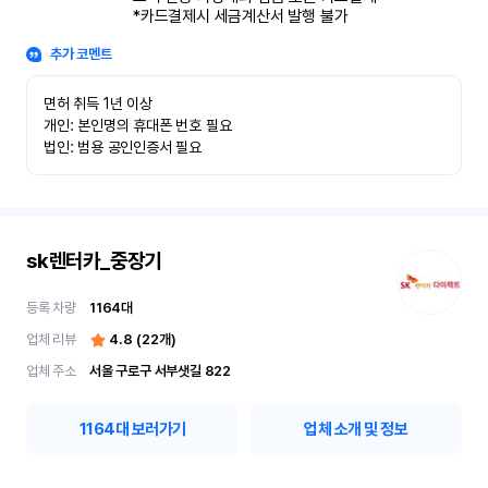
*카드결제시 세금계산서 발행 불가
추가 코멘트
면허 취득 1년 이상

개인: 본인명의 휴대폰 번호 필요

법인: 범용 공인인증서 필요
sk렌터카_중장기
등록 차량
1164
대
업체 리뷰
4.8
(
22
개)
업체 주소
서울 구로구 서부샛길 822
1164
대 보러가기
업체 소개 및 정보