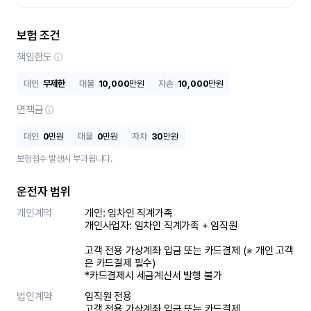
보험 조건
책임한도
대인
무제한
대물
10,000
만원
자손
10,000
만원
면책금
대인
0
만원
대물
0
만원
자차
30
만원
보험접수 발생시 부과됩니다.
운전자 범위
개인계약
개인: 임차인 직계가족 

개인사업자: 임차인 직계가족 + 임직원

고객 전용 가상계좌 입금 또는 카드결제 (※ 개인 고객
은 카드결제 필수)

*카드결제시 세금계산서 발행 불가
법인계약
임직원 전용

고객 전용 가상계좌 입금 또는 카드결제
