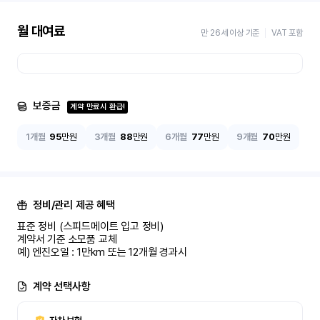
월 대여료
만 26세 이상 기준
VAT 포함
보증금
계약 만료시 환급!
1개월
95
만원
3개월
88
만원
6개월
77
만원
9개월
70
만원
정비/관리 제공 혜택
표준 정비 (스피드메이트 입고 정비)

계약서 기준 소모품 교체

예) 엔진오일 : 1만km 또는 12개월 경과시
계약 선택사항