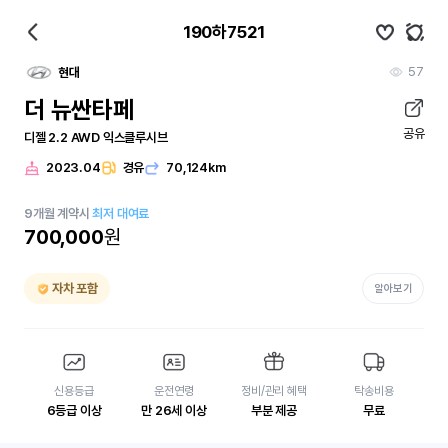
190하7521
57
현대
더 뉴싼타페
공유
디젤 2.2 AWD 익스클루시브
2023.04
경유
70,124km
9
개월
계약시
최저 대여료
700,000
원
자차 포함
알아보기
신용등급
운전연령
정비/관리 혜택
탁송비용
6등급 이상
만 26세 이상
부분 제공
무료