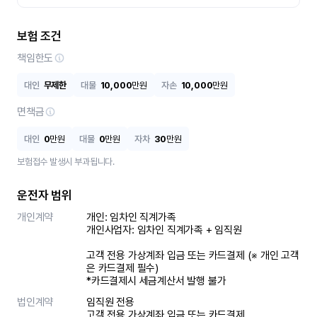
보험 조건
책임한도
대인
무제한
대물
10,000
만원
자손
10,000
만원
면책금
대인
0
만원
대물
0
만원
자차
30
만원
보험접수 발생시 부과됩니다.
운전자 범위
개인계약
개인: 임차인 직계가족 

개인사업자: 임차인 직계가족 + 임직원

고객 전용 가상계좌 입금 또는 카드결제 (※ 개인 고객
은 카드결제 필수)

*카드결제시 세금계산서 발행 불가
법인계약
임직원 전용

고객 전용 가상계좌 입금 또는 카드결제
