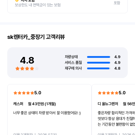
자차 보험
포함
보상한도 내 면책금이 있는 보험
sk렌터카_중장기
고객리뷰
4.8
차량상태
4.9
서비스 품질
4.9
재구매 의사
4.8
5.0
5.0
캐스퍼
ㅣ
월 43만원 (1개월)
디 올뉴그랜저
ㅣ
월 56만
너무 좋은 상태의 차량 받아서 잘 이용했어요! :)
좋은차량 합리적인 가격에
엇보다 항상 응대가 친절
는 기간동안 불편함이 없
까지 진행할만큼 여러가지
이용 2개월차
ㅣ
2026.07.31
이용 2개월차
ㅣ
2026.0