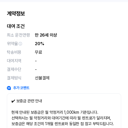
계약정보
대여 조건
최소 운전연령
만 26세 이상
위약율
20%
탁송비용
무료
대여지역
-
결제수단
-
결제방식
선불결제
추가 코멘트
✔️ 보증금 관련 안내
현재 안내된 보증금은 월 약정거리 1,000km 기준입니다.
선택하시는 월 약정거리와 대여기간에 따라 월 렌트료가 달라지며,
보증금은 해당 조건의 1개월 렌트료와 동일한 점 참고 부탁드립니다.