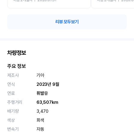
카 렌트 고민없이 강추합니
리뷰 모두보기
차량정보
주요 정보
제조사
기아
연식
2023년 9월
연료
휘발유
주행거리
63,507km
배기량
3,470
색상
회색
변속기
자동