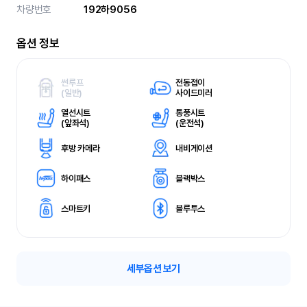
차량번호
192하9056
옵션 정보
썬루프
전동접이
(
일반)
사이드미러
열선시트
통풍시트
(
앞좌석)
(
운전석)
후방 카메라
내비게이션
하이패스
블랙박스
스마트키
블루투스
세부옵션 보기