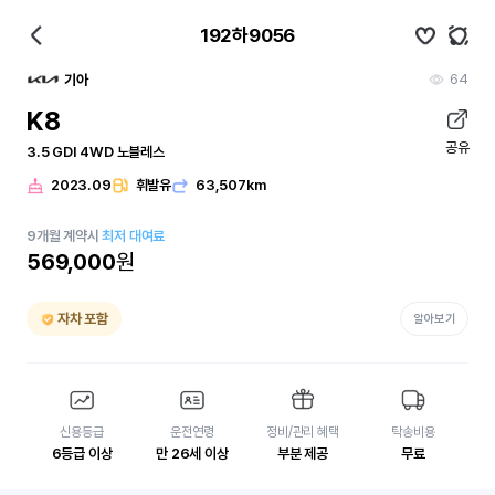
192하9056
64
기아
K8
공유
3.5 GDI 4WD 노블레스
2023.09
휘발유
63,507km
9
개월
계약시
최저 대여료
569,000
원
자차 포함
알아보기
신용등급
운전연령
정비/관리 혜택
탁송비용
6등급 이상
만 26세 이상
부분 제공
무료