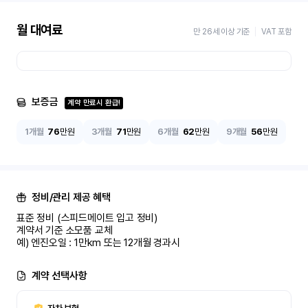
월 대여료
만 26세 이상 기준
VAT 포함
보증금
계약 만료시 환급!
1개월
76
만원
3개월
71
만원
6개월
62
만원
9개월
56
만원
정비/관리 제공 혜택
표준 정비 (스피드메이트 입고 정비)

계약서 기준 소모품 교체

예) 엔진오일 : 1만km 또는 12개월 경과시
계약 선택사항