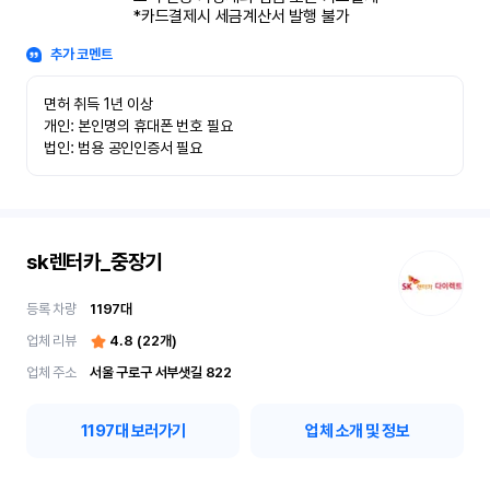
*카드결제시 세금계산서 발행 불가
추가 코멘트
면허 취득 1년 이상

개인: 본인명의 휴대폰 번호 필요

법인: 범용 공인인증서 필요
sk렌터카_중장기
등록 차량
1197
대
업체 리뷰
4.8
(
22
개)
업체 주소
서울 구로구 서부샛길 822
1197
대 보러가기
업체 소개 및 정보