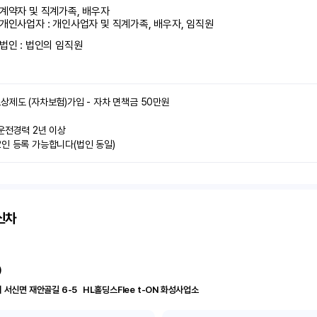
계약자 및 직계가족, 배우자

개인사업자 : 개인사업자 및 직계가족, 배우자, 임직원
법인 : 법인의 임직원
상제도 (자차보험)가입 - 자차 면책금 50만원

운전경력 2년 이상

인 등록 가능합니다(법인 동일)
신차
)
경기 화성시 서신면 재안골길 6-5	 HL홀딩스Flee t-ON 화성사업소