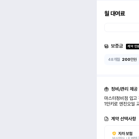
월 대여료
보증금
계약 만
48개월
200
만원
정비/관리 제공
마스터정비점 입고 정
1만키로 엔진오일 교
계약 선택사항
자차 보험
보상한도 내 면책