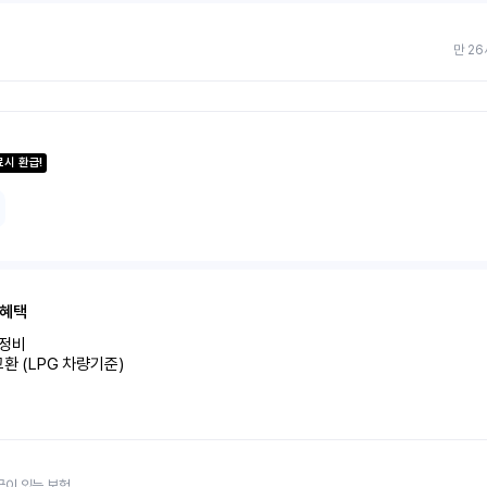
만 26
료시 환급!
 혜택
비 

환 (LPG 차량기준)
금이 있는 보험