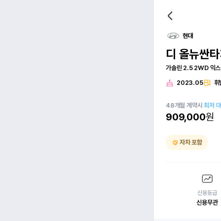
현대
디 올뉴싼타
가솔린 2.5 2WD 익
2023.05
휘
48
개월
계약시
최저 
909,000
원
자차 포함
신용등급
신용무관