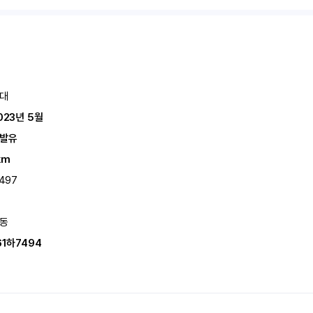
대
023년 5월
발유
km
,497
동
61하7494