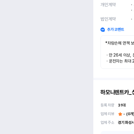
개인계약
ㆍ
ㆍ
법인계약
ㆍ
추가 코멘트
*차량손해 면책 보
ㆍ만 26세 이상, 
ㆍ운전자는 최대 2
하모니렌트카_
등록 차량
31
대
업체 리뷰
-
(
0
개
업체 주소