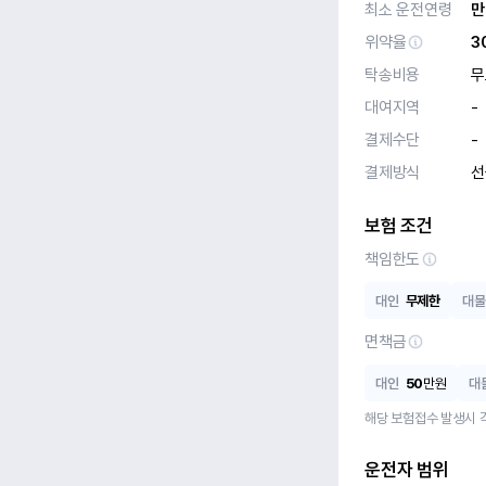
최소 운전연령
만
위약율
3
탁송비용
무
대여지역
-
결제수단
-
결제방식
선
보험 조건
책임한도
대인
무제한
대물
면책금
대인
50
만원
대
해당 보험접수 발생시 
운전자 범위