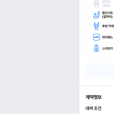
썬루프
(
일반)
열선시트
(
앞좌석)
후방 카
하이패스
스마트키
계약정보
대여 조건