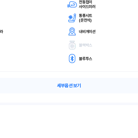
전동접이
사이드미러
통풍시트
(
운전석)
메라
내비게이션
블랙박스
블루투스
세부옵션 보기