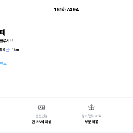
161하7494
페
스클루시브
발유
1km
대여료
운전연령
정비/관리 혜택
만 26세 이상
부분 제공