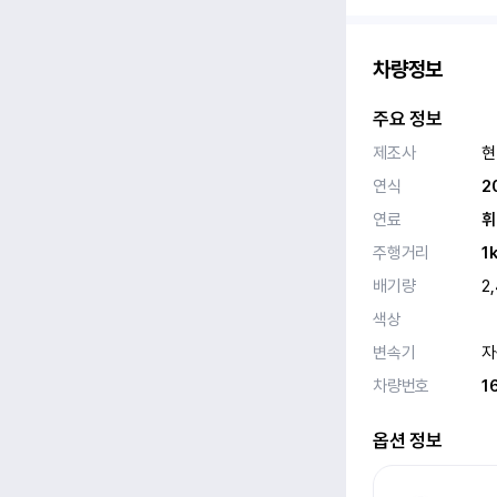
차량정보
주요 정보
제조사
현
연식
2
연료
휘
주행거리
1
배기량
2
색상
변속기
자
차량번호
1
옵션 정보