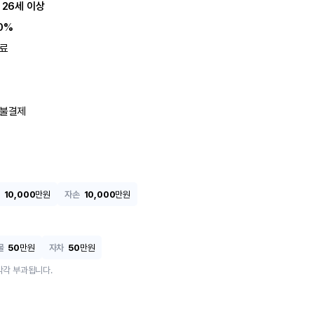
 26세 이상
0%
료
불결제
10,000
만원
자손
10,000
만원
물
50
만원
자차
50
만원
각각 부과됩니다.