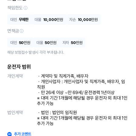
책임한도
대인
무제한
대물
10,000
만원
자손
10,000
만원
면책금
대인
50
만원
대물
50
만원
자차
50
만원
해당 보험접수 발생시 각각 부과됩니다.
운전자 범위
개인계약
ㆍ계약자 및 직계가족, 배우자

ㆍ개인사업자 : 개인사업자 및 직계가족, 배우자, 임
직원

ㆍ만 26세 이상 ~만 69세/ 운전경력 1년이상

※ 대여 기간 1개월에 해당될 경우 운전자 외 최대 1인 
추가 가능
법인계약
ㆍ법인 : 법인의 임직원

※ 대여 기간 1개월에 해당될 경우 운전자 외 최대 1인 
추가 가능
추가 코멘트