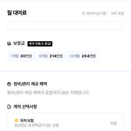
월 대여료
만 26세 이상 기준
VAT 포함
보증금
계약 만료시 환급!
1개월
30
만원
6개월
214
만원
12개월
204
만원
정비/관리 제공 혜택
정비/관리 제공 혜택이 포함되지 않은 차량입니다.
계약 선택사항
자차 보험
포함
보상한도 내 면책금이 있는 보험