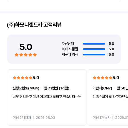
(주)하모니렌트카
고객리뷰
5.0
차량상태
5.0
서비스 품질
5.0
재구매 의사
5.0
5.0
5.0
신형쏘렌토(MQ4)
ㅣ
월 71만원 (1개월)
아반떼(CN7)
ㅣ
월 50만
너무 편리하고 매번 이차저차 잘타고 있습니다~^^
만족스럽게 잘 타고다녔
이용 2개월차
ㅣ
2026.08.03
이용 1개월차
ㅣ
2026.0