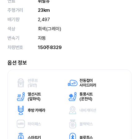
연료
휘발유
주행거리
23km
배기량
2,497
색상
회색(그레이)
변속기
자동
차량번호
150주8329
옵션 정보
썬루프
전동접이
(
일반)
사이드미러
열선시트
통풍시트
(
앞좌석)
(
운전석)
후방 카메라
내비게이션
하이패스
블랙박스
스마트키
블루투스