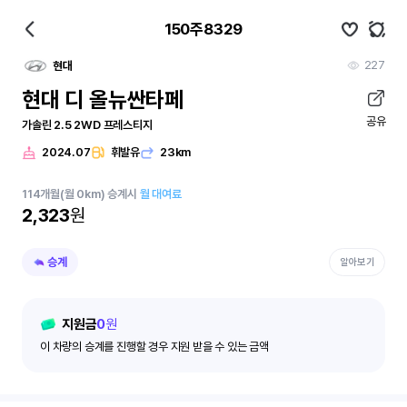
150주8329
227
현대
현대 디 올뉴싼타페
공유
가솔린 2.5 2WD 프레스티지
2024.07
휘발유
23km
114
개월
(월 0km)
승계시
월 대여료
2,323
원
승계
알아보기
지원금
0
원
이 차량의 승계를 진행할 경우 지원 받을 수 있는 금액