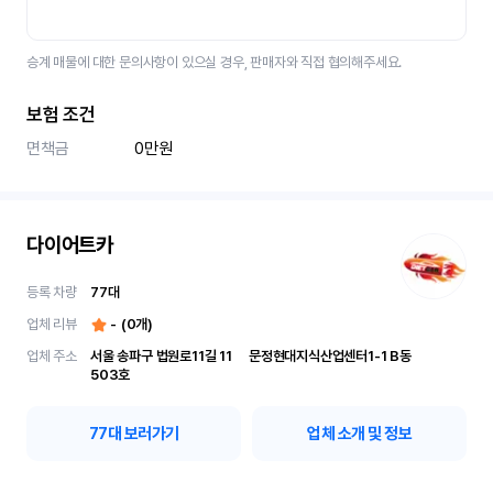
승계 매물에 대한 문의사항이 있으실 경우, 판매자와 직접 협의해주세요.
보험 조건
면책금
0만원
다이어트카
등록 차량
77
대
업체 리뷰
-
(
0
개)
업체 주소
서울 송파구 법원로11길 11	문정현대지식산업센터1-1 B동 
503호
77
대 보러가기
업체 소개 및 정보