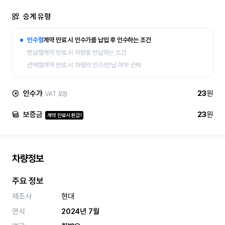
승계 유형
인수형
계약 만료 시 인수가를 납입 후 인수하는 조건
반납형
계약 만료 시 차량을 반납하는 조건
선택형
계약 만료 시 차량의 인수/반납 여부 선택
인수가
23
원
VAT 포함
보증금
23
원
계약 만료시 환급!
차량정보
주요 정보
제조사
현대
연식
2024년 7월