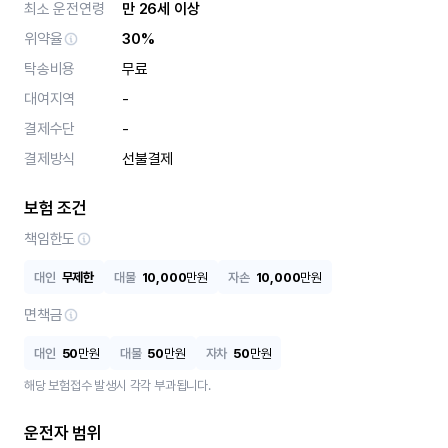
최소 운전연령
만 26세 이상
위약율
30%
탁송비용
무료
대여지역
-
결제수단
-
결제방식
선불결제
보험 조건
책임한도
대인
무제한
대물
10,000
만원
자손
10,000
만원
면책금
대인
50
만원
대물
50
만원
자차
50
만원
해당 보험접수 발생시 각각 부과됩니다.
운전자 범위