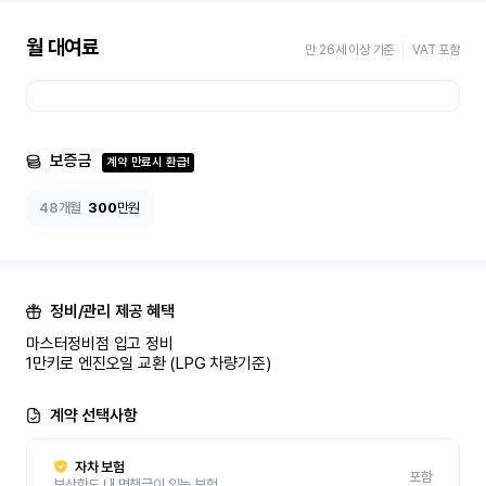
월 대여료
만 26세 이상 기준
VAT 포함
보증금
계약 만료시 환급!
48개월
300
만원
정비/관리 제공 혜택
마스터정비점 입고 정비 

1만키로 엔진오일 교환 (LPG 차량기준)
계약 선택사항
자차 보험
포함
보상한도 내 면책금이 있는 보험