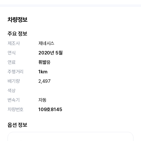
차량정보
주요 정보
제조사
제네시스
연식
2020년 5월
연료
휘발유
주행거리
1km
배기량
2,497
색상
변속기
자동
차량번호
109호8145
옵션 정보