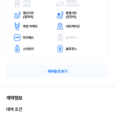
썬루프
전동접이
(
일반)
사이드미러
열선시트
통풍시트
(
앞좌석)
(
운전석)
후방 카메라
내비게이션
하이패스
블랙박스
스마트키
블루투스
세부옵션 보기
계약정보
대여 조건