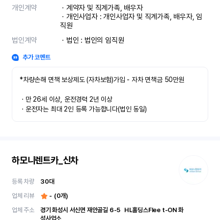
개인계약
ㆍ계약자 및 직계가족, 배우자

ㆍ개인사업자 : 개인사업자 및 직계가족, 배우자, 임
직원
법인계약
ㆍ법인 : 법인의 임직원
추가 코멘트
*차량손해 면책 보상제도 (자차보험)가입 - 자차 면책금 50만원

ㆍ만 26세 이상, 운전경력 2년 이상

ㆍ운전자는 최대 2인 등록 가능합니다(법인 동일)
하모니렌트카_신차
등록 차량
30
대
업체 리뷰
-
(
0
개)
업체 주소
경기 화성시 서신면 재안골길 6-5	 HL홀딩스Flee t-ON 화
성사업소