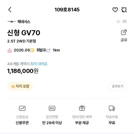
109호8145
36
제네시스
신형 GV70
공유
2.5T 2WD 기본형
2020.05
휘발유
1km
48
개월
계약시
최저 대여료
1,186,000
원
자차 포함
알아보기
신용등급
운전연령
정비/관리 혜택
탁송비용
신용무관
만 26세 이상
부분 제공
무료