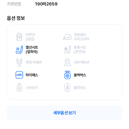
차량번호
190하2659
옵션 정보
썬루프
전동접이
(
일반)
사이드미러
열선시트
통풍시트
(
앞좌석)
(
운전석)
후방 카메라
내비게이션
하이패스
블랙박스
스마트키
블루투스
세부옵션 보기