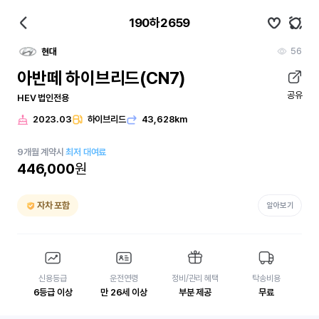
190하2659
56
현대
아반떼 하이브리드(CN7)
공유
HEV 법인전용
2023.03
하이브리드
43,628km
9
개월
계약시
최저 대여료
446,000
원
자차 포함
알아보기
신용등급
운전연령
정비/관리 혜택
탁송비용
6등급 이상
만 26세 이상
부분 제공
무료