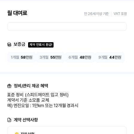
월 대여료
만 26세 이상 기준
VAT 포함
보증금
계약 만료시 환급!
1개월
58
만원
3개월
55
만원
6개월
48
만원
9개월
44
만원
정비/관리 제공 혜택
표준 정비 (스피드메이트 입고 정비)

계약서 기준 소모품 교체

예) 엔진오일 : 1만km 또는 12개월 경과시
계약 선택사항