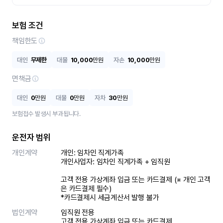
보험 조건
책임한도
대인
무제한
대물
10,000
만원
자손
10,000
만원
면책금
대인
0
만원
대물
0
만원
자차
30
만원
보험접수 발생시 부과됩니다.
운전자 범위
개인계약
개인: 임차인 직계가족 

개인사업자: 임차인 직계가족 + 임직원

고객 전용 가상계좌 입금 또는 카드결제 (※ 개인 고객
은 카드결제 필수)

*카드결제시 세금계산서 발행 불가
법인계약
임직원 전용

고객 전용 가상계좌 입금 또는 카드결제
