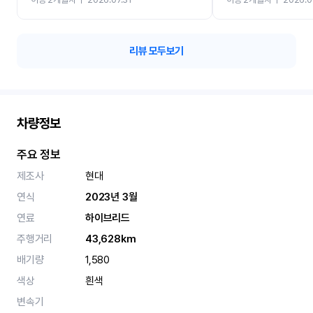
카 렌트 고민없이 강추합니
리뷰 모두보기
차량정보
주요 정보
제조사
현대
연식
2023년 3월
연료
하이브리드
주행거리
43,628km
배기량
1,580
색상
흰색
변속기