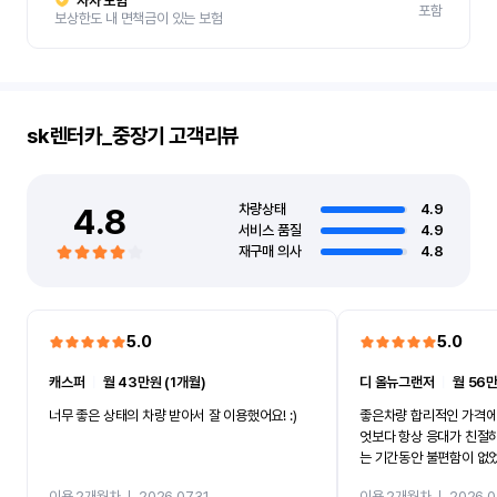
자차 보험
포함
보상한도 내 면책금이 있는 보험
sk렌터카_중장기
고객리뷰
4.8
차량상태
4.9
서비스 품질
4.9
재구매 의사
4.8
5.0
5.0
캐스퍼
ㅣ
월 43만원 (1개월)
디 올뉴그랜저
ㅣ
월 56만
너무 좋은 상태의 차량 받아서 잘 이용했어요! :)
좋은차량 합리적인 가격에
엇보다 항상 응대가 친절
는 기간동안 불편함이 없
까지 진행할만큼 여러가지
이용 2개월차
ㅣ
2026.07.31
이용 2개월차
ㅣ
2026.0