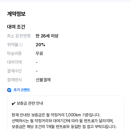
계약정보
대여 조건
최소 운전연령
만 26세 이상
위약율
20%
탁송비용
무료
대여지역
-
결제수단
-
결제방식
선불결제
추가 코멘트
✔️ 보증금 관련 안내
현재 안내된 보증금은 월 약정거리 1,000km 기준입니다.
선택하시는 월 약정거리와 대여기간에 따라 월 렌트료가 달라지며,
보증금은 해당 조건의 1개월 렌트료와 동일한 점 참고 부탁드립니다.