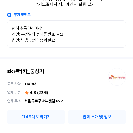
*카드결제시 세금계산서 발행 불가
추가 코멘트
면허 취득 1년 이상

개인: 본인명의 휴대폰 번호 필요

법인: 범용 공인인증서 필요
sk렌터카_중장기
등록 차량
1149
대
업체 리뷰
4.8
(
22
개)
업체 주소
서울 구로구 서부샛길 822
1149
대 보러가기
업체 소개 및 정보