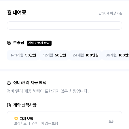
월 대여료
만 26세 이상 기준
보증금
계약 만료시 환급!
1-11개월
50
만원
12개월
50
만원
24개월
100
만원
36개월
100
만
정비/관리 제공 혜택
정비/관리 제공 혜택이 포함되지 않은 차량입니다.
계약 선택사항
자차 보험
포함
보상한도 내 면책금이 있는 보험