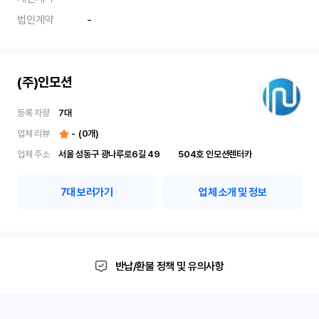
법인계약
-
(주)인모션
등록 차량
7
대
업체 리뷰
-
(
0
개)
업체 주소
서울 성동구 광나루로6길 49	504호 인모션렌터카
7
대 보러가기
업체 소개 및 정보
반납/환불 정책 및 유의사항