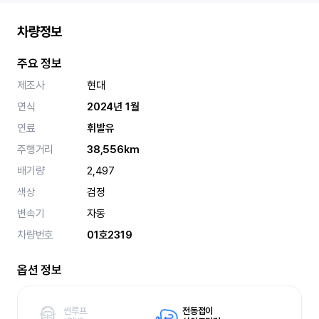
차량정보
주요 정보
제조사
현대
연식
2024년 1월
연료
휘발유
주행거리
38,556km
배기량
2,497
색상
검정
변속기
자동
차량번호
01호2319
옵션 정보
썬루프
전동접이