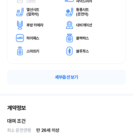
(
일반)
사이드미러
열선시트
통풍시트
(
앞좌석)
(
운전석)
후방 카메라
내비게이션
하이패스
블랙박스
스마트키
블루투스
세부옵션 보기
계약정보
대여 조건
최소 운전연령
만 26세 이상