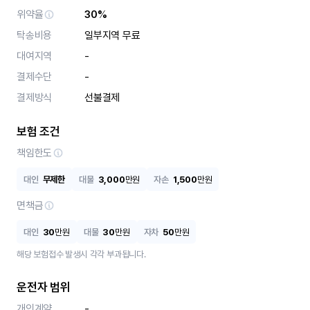
위약율
30%
탁송비용
일부지역 무료
대여지역
-
결제수단
-
결제방식
선불결제
보험 조건
책임한도
대인
무제한
대물
3,000
만원
자손
1,500
만원
면책금
대인
30
만원
대물
30
만원
자차
50
만원
해당 보험접수 발생시 각각 부과됩니다.
운전자 범위
개인계약
-