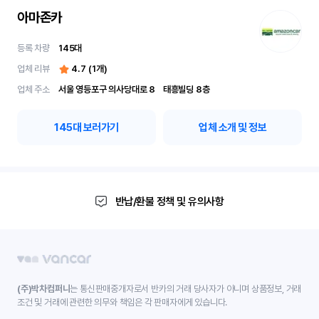
아마존카
등록 차량
145
대
업체 리뷰
4.7
(
1
개)
업체 주소
서울 영등포구 의사당대로 8	 태흥빌딩 8층
145
대 보러가기
업체 소개 및 정보
반납/환불 정책 및 유의사항
(주)박차컴퍼니
는 통신판매중개자로서 반카의 거래 당사자가 아니며 상품정보, 거래
조건 및 거래에 관련한 의무와 책임은 각 판매자에게 있습니다.