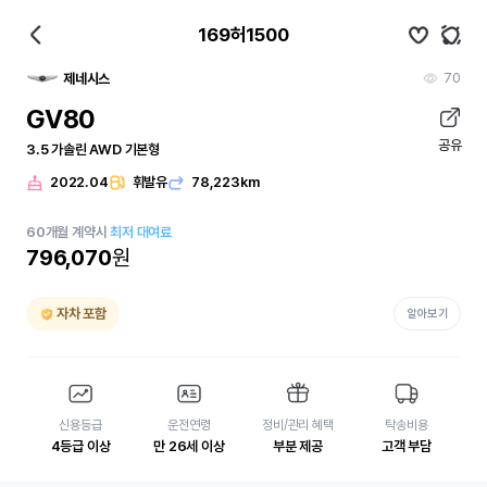
169허1500
70
제네시스
GV80
공유
3.5 가솔린 AWD 기본형
2022.04
휘발유
78,223km
60
개월
계약시
최저 대여료
796,070
원
자차 포함
알아보기
신용등급
운전연령
정비/관리 혜택
탁송비용
4등급 이상
만 26세 이상
부분 제공
고객 부담