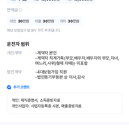
면책금
대인
30
만원
대물
30
만원
자차
30
만원
해당 보험접수 발생시 각각 부과됩니다.
운전자 범위
개인계약
-계약자 본인 

-계약자 직계가족(부모,배우자,배우자의 부모,자녀,
며느리,사위)형제 자매는 미포함
법인계약
-4대보험가입 직원 

-법인등기부등본 상 이사,감사
추가 코멘트
개인: 재직증명서, 소득증빙자료

개인사업자: 사업자등록증 사본, 매출증빙자료