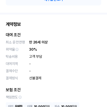
계약정보
대여 조건
최소 운전연령
만 26세 이상
위약율
30%
탁송비용
고객 부담
대여지역
-
결제수단
-
결제방식
선불결제
보험 조건
책임한도
대인
무제한
대물
10,000
만원
자손
10,000
만원