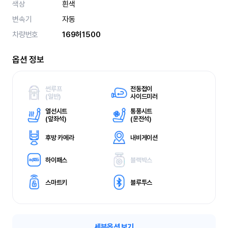
색상
흰색
변속기
자동
차량번호
169허1500
옵션 정보
썬루프
전동접이
(
일반)
사이드미러
열선시트
통풍시트
(
앞좌석)
(
운전석)
후방 카메라
내비게이션
하이패스
블랙박스
스마트키
블루투스
세부옵션 보기