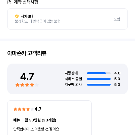
계약 선택사항
자차 보험
포함
보상한도 내 면책금이 있는 보험
아마존카
고객리뷰
4.7
차량상태
4.0
서비스 품질
5.0
재구매 의사
5.0
4.7
베뉴
ㅣ
월 30만원 (33개월)
만족합니다 또 이용할 것 같아요