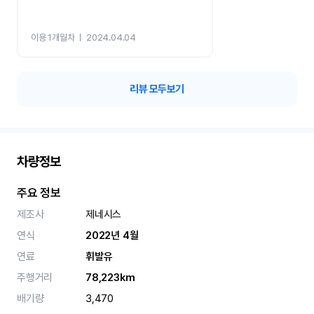
이용 1개월차
ㅣ
2024.04.04
리뷰 모두보기
차량정보
주요 정보
제조사
제네시스
연식
2022년 4월
연료
휘발유
주행거리
78,223km
배기량
3,470