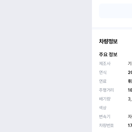
차량정보
주요 정보
제조사
기
연식
2
연료
휘
주행거리
1
배기량
3
색상
변속기
자
차량번호
1