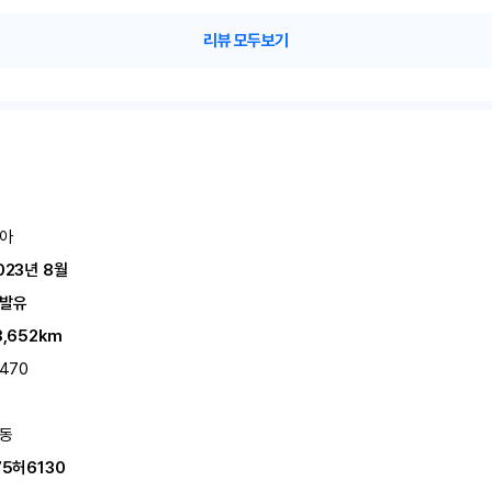
리뷰 모두보기
아
023년 8월
발유
8,652km
,470
동
75허6130