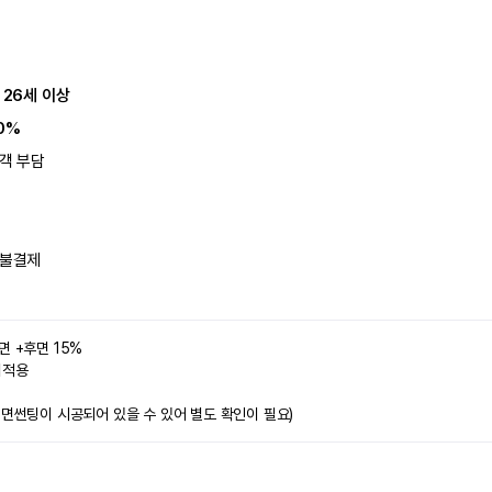
 26세 이상
0%
객 부담
불결제
면 +후면 15%
미적용 
전면썬팅이 시공되어 있을 수 있어 별도 확인이 필요)