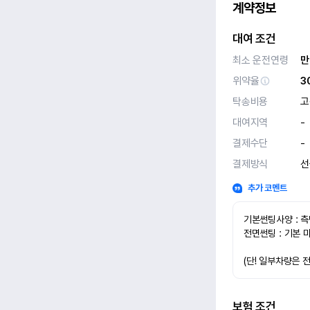
계약정보
대여 조건
최소 운전연령
만
위약율
3
탁송비용
고
대여지역
-
결제수단
-
결제방식
선
추가 코멘트
기본썬팅사양 : 측
전면썬팅 : 기본 
(단! 일부차량은 
보험 조건