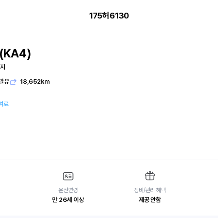
175허6130
KA4)
티지
발유
18,652km
여료
운전연령
정비/관리 혜택
만 26세 이상
제공 안함