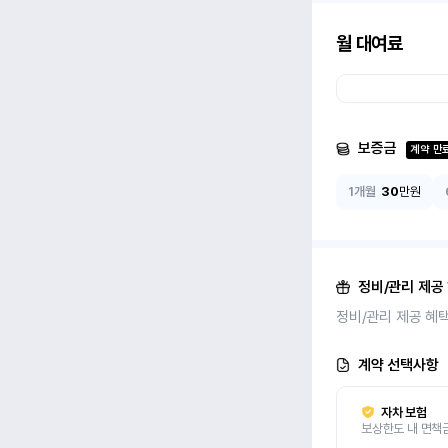
월 대여료
보증금
계약 만
1개월
30
만원
정비/관리 제공
정비/관리 제공 혜
계약 선택사항
자차 보험
보상한도 내 면책