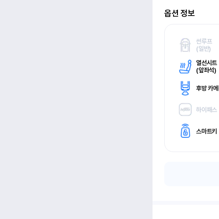
옵션 정보
썬루프
(
일반)
열선시트
(
앞좌석)
후방 카
하이패스
스마트키