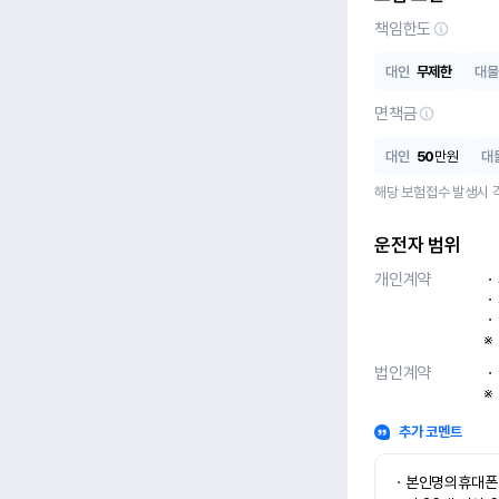
책임한도
대인
무제한
대물
면책금
대인
50
만원
대
해당 보험접수 발생시 
운전자 범위
개인계약
ㆍ
ㆍ
ㆍ
※
법인계약
ㆍ
※
추가 코멘트
ㆍ본인명의휴대폰 