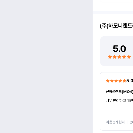
(주)하모니렌트
5.0
5.
신형쏘렌토(MQ4
너무 편리하고 매번
이용 2개월차
ㅣ
2