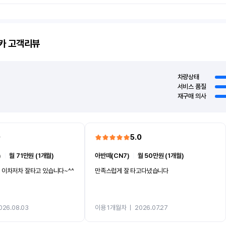
카
고객리뷰
차량상태
서비스 품질
재구매 의사
0
5.0
)
ㅣ
월 71만원 (1개월)
아반떼(CN7)
ㅣ
월 50만원 (1개월)
 이차저차 잘타고 있습니다~^^
만족스럽게 잘 타고다녔습니다
026.08.03
이용 1개월차
ㅣ
2026.07.27