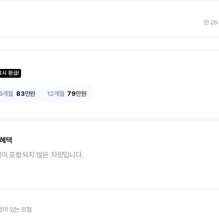
만 26
료시 환급!
6개월
83
만원
12개월
79
만원
 혜택
택이 포함되지 않은 차량입니다.
금이 있는 보험