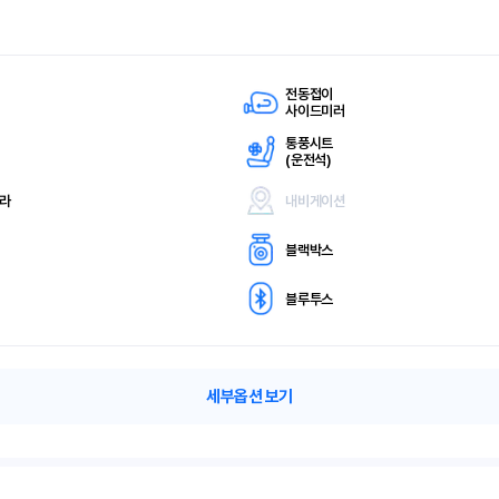
전동접이
사이드미러
통풍시트
(
운전석)
메라
내비게이션
블랙박스
블루투스
세부옵션 보기