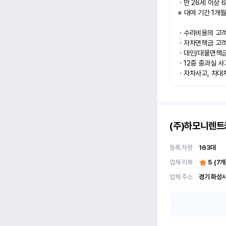
ㆍ만 26세 이상 6
※ 대여 기간 1개월
ㆍ수리비용의 고객과
ㆍ자차면책금 고객과
ㆍ대인/대물면책금 
ㆍ12중 중과실 사
ㆍ자차사고, 차대
(주)하모니렌트
등록 차량
163
대
업체 리뷰
5
(
7
개
업체 주소