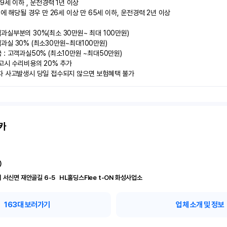
9세 이하 , 운전경력 1년 이상

에 해당될 경우 만 26세 이상 만 65세 이하, 운전경력 2년 이상

실부분의 30%(최소 30만원~ 최대 100만원)

실 30% (최소30만원~최대100만원) 

: 고객과실50% (최소10만원 ~최대50만원)

고시 수리비용의 20% 추가

차 사고발생시 당일 접수되지 않으면 보험혜택 불가
카
)
경기 화성시 서신면 재안골길 6-5	 HL홀딩스Flee t-ON 화성사업소
163
대 보러가기
업체 소개 및 정보