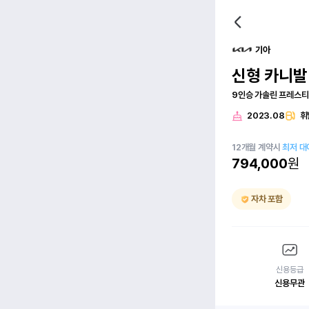
기아
신형 카니발(
9인승 가솔린 프레스
2023.08
휘
12
개월
계약시
최저 대
794,000
원
자차 포함
신용등급
신용무관