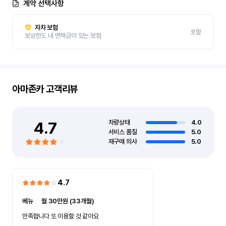
계약 선택사항
자차 보험
포함
보상한도 내 면책금이 있는 보험
아마존카
고객리뷰
4.7
차량상태
4.0
서비스 품질
5.0
재구매 의사
5.0
4.7
베뉴
ㅣ
월 30만원 (33개월)
만족합니다 또 이용할 것 같아요