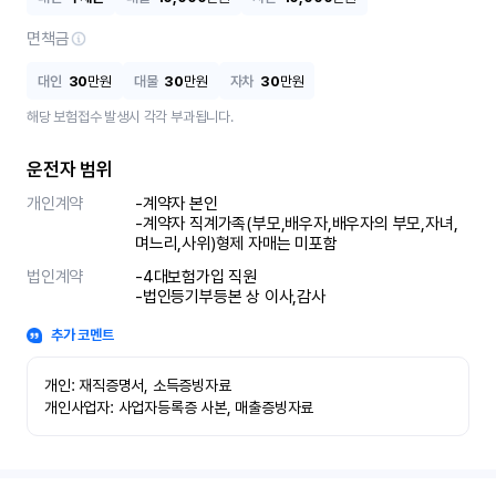
면책금
대인
30
만원
대물
30
만원
자차
30
만원
해당 보험접수 발생시 각각 부과됩니다.
운전자 범위
개인계약
-계약자 본인 

-계약자 직계가족(부모,배우자,배우자의 부모,자녀,
며느리,사위)형제 자매는 미포함
법인계약
-4대보험가입 직원 

-법인등기부등본 상 이사,감사
추가 코멘트
개인: 재직증명서, 소득증빙자료

개인사업자: 사업자등록증 사본, 매출증빙자료