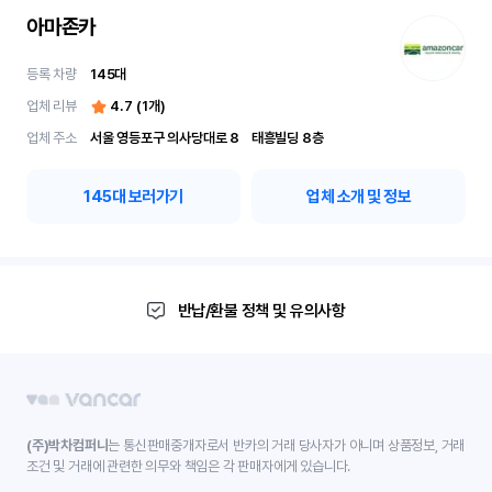
아마존카
등록 차량
145
대
업체 리뷰
4.7
(
1
개)
업체 주소
서울 영등포구 의사당대로 8	 태흥빌딩 8층
145
대 보러가기
업체 소개 및 정보
반납/환불 정책 및 유의사항
(주)박차컴퍼니
는 통신판매중개자로서 반카의 거래 당사자가 아니며 상품정보, 거래
조건 및 거래에 관련한 의무와 책임은 각 판매자에게 있습니다.