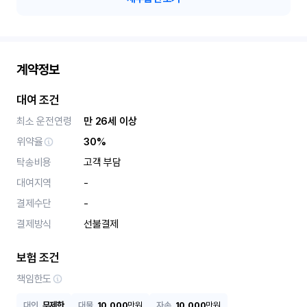
계약정보
대여 조건
최소 운전연령
만 26세 이상
위약율
30%
탁송비용
고객 부담
대여지역
-
결제수단
-
결제방식
선불결제
보험 조건
책임한도
대인
무제한
대물
10,000
만원
자손
10,000
만원