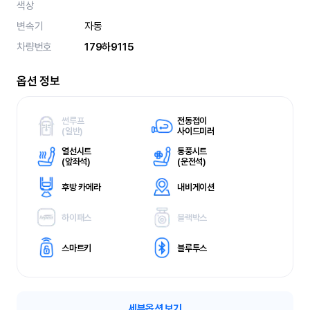
색상
변속기
자동
차량번호
179하9115
옵션 정보
썬루프
전동접이
(
일반)
사이드미러
열선시트
통풍시트
(
앞좌석)
(
운전석)
후방 카메라
내비게이션
하이패스
블랙박스
스마트키
블루투스
세부옵션 보기