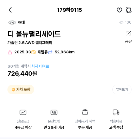
179하9115
100
현대
디 올뉴팰리세이드
공유
가솔린 2.5 AWD 캘리그래피
2025.03
휘발유
52,968km
60
개월
계약시
최저 대여료
726,440
원
자차 포함
알아보기
신용등급
운전연령
정비/관리 혜택
탁송비용
4등급 이상
만 26세 이상
부분 제공
고객 부담