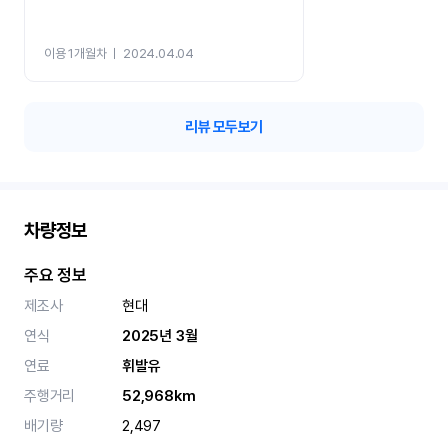
이용 1개월차
ㅣ
2024.04.04
리뷰 모두보기
차량정보
주요 정보
제조사
현대
연식
2025년 3월
연료
휘발유
주행거리
52,968km
배기량
2,497