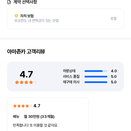
계약 선택사항
자차 보험
포함
보상한도 내 면책금이 있는 보험
아마존카
고객리뷰
4.7
차량상태
4.0
서비스 품질
5.0
재구매 의사
5.0
4.7
베뉴
ㅣ
월 30만원 (33개월)
만족합니다 또 이용할 것 같아요