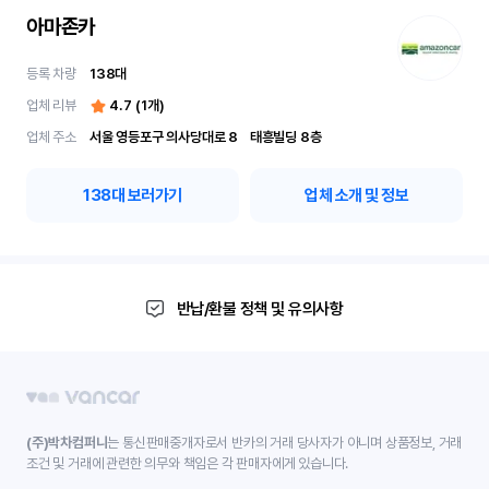
아마존카
등록 차량
138
대
업체 리뷰
4.7
(
1
개)
업체 주소
서울 영등포구 의사당대로 8	 태흥빌딩 8층
138
대 보러가기
업체 소개 및 정보
반납/환불 정책 및 유의사항
(주)박차컴퍼니
는 통신판매중개자로서 반카의 거래 당사자가 아니며 상품정보, 거래
조건 및 거래에 관련한 의무와 책임은 각 판매자에게 있습니다.