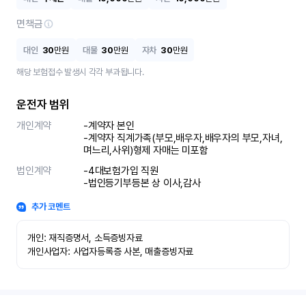
면책금
대인
30
만원
대물
30
만원
자차
30
만원
해당 보험접수 발생시 각각 부과됩니다.
운전자 범위
개인계약
-계약자 본인 

-계약자 직계가족(부모,배우자,배우자의 부모,자녀,
며느리,사위)형제 자매는 미포함
법인계약
-4대보험가입 직원 

-법인등기부등본 상 이사,감사
추가 코멘트
개인: 재직증명서, 소득증빙자료

개인사업자: 사업자등록증 사본, 매출증빙자료