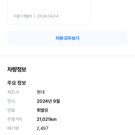
이용 1개월차
ㅣ
2024.04.04
리뷰 모두보기
차량정보
주요 정보
제조사
현대
연식
2024년 9월
연료
휘발유
주행거리
21,021km
배기량
2,497