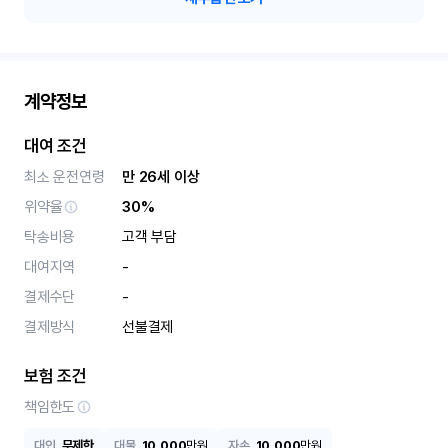
계약정보
대여 조건
최소 운전연령
만 26세 이상
위약율
30%
탁송비용
고객 부담
대여지역
-
결제수단
-
결제방식
선불결제
보험 조건
책임한도
대인
무제한
대물
10,000
만원
자손
10,000
만원