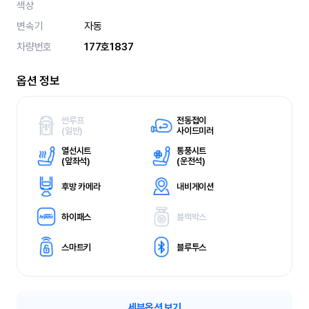
색상
변속기
자동
차량번호
177호1837
옵션 정보
썬루프
전동접이
(
일반)
사이드미러
열선시트
통풍시트
(
앞좌석)
(
운전석)
후방 카메라
내비게이션
하이패스
블랙박스
스마트키
블루투스
세부옵션 보기