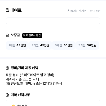
월 대여료
만 26세 이상 기준
VAT 포함
보증금
계약 만료시 환급!
1개월
49
만원
3개월
45
만원
6개월
40
만원
9개월
36
만원
정비/관리 제공 혜택
표준 정비 (스피드메이트 입고 정비)

계약서 기준 소모품 교체

예) 엔진오일 : 1만km 또는 12개월 경과시
계약 선택사항