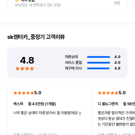
자차 보험
포함
보상한도 내 면책금이 있는 보험
sk렌터카_중장기
고객리뷰
4.8
차량상태
4.9
서비스 품질
4.9
재구매 의사
4.8
5.0
5.0
캐스퍼
ㅣ
월 43만원 (1개월)
디 올뉴그랜저
ㅣ
월 56만
너무 좋은 상태의 차량 받아서 잘 이용했어요! :)
좋은차량 합리적인 가격에
엇보다 항상 응대가 친절
는 기간동안 불편함이 없
까지 진행할만큼 여러가지
이용 2개월차
ㅣ
2026.07.31
이용 2개월차
ㅣ
2026.0