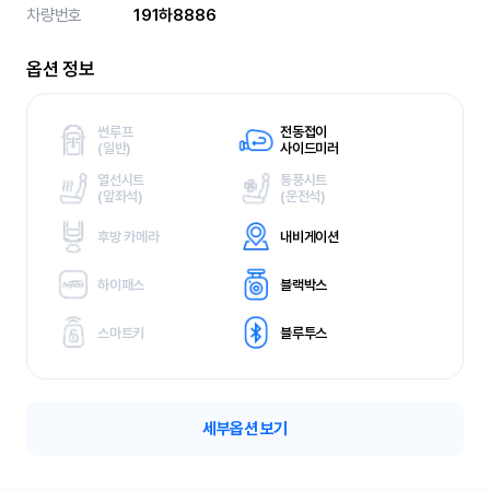
차량번호
191하8886
옵션 정보
썬루프
전동접이
(
일반)
사이드미러
열선시트
통풍시트
(
앞좌석)
(
운전석)
후방 카메라
내비게이션
하이패스
블랙박스
스마트키
블루투스
세부옵션 보기