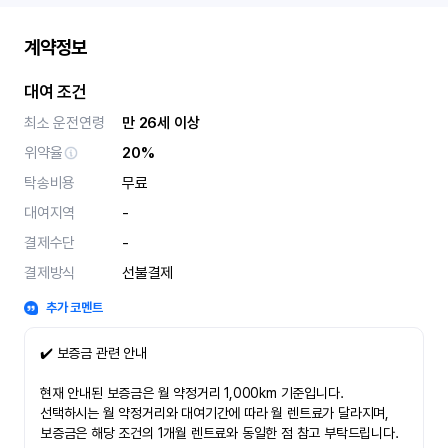
계약정보
대여 조건
최소 운전연령
만 26세 이상
위약율
20%
탁송비용
무료
대여지역
-
결제수단
-
결제방식
선불결제
추가 코멘트
✔️ 보증금 관련 안내
현재 안내된 보증금은 월 약정거리 1,000km 기준입니다.
선택하시는 월 약정거리와 대여기간에 따라 월 렌트료가 달라지며,
보증금은 해당 조건의 1개월 렌트료와 동일한 점 참고 부탁드립니다.