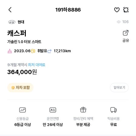
191하8886
106
현대
캐스퍼
공유
가솔린 1.0 터보 스마트
2023.06
휘발유
17,213km
9
개월
계약시
최저 대여료
364,000
원
자차 포함
알아보기
신용등급
운전연령
정비/관리 혜택
탁송비용
6등급 이상
만 26세 이상
부분 제공
무료