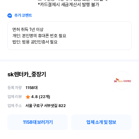
*카드결제시 세금계산서 발행 불가
추가 코멘트
면허 취득 1년 이상

개인: 본인명의 휴대폰 번호 필요

법인: 범용 공인인증서 필요
sk렌터카_중장기
등록 차량
1158
대
업체 리뷰
4.8
(
22
개)
업체 주소
서울 구로구 서부샛길 822
1158
대 보러가기
업체 소개 및 정보