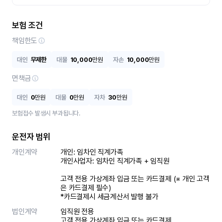
보험 조건
책임한도
대인
무제한
대물
10,000
만원
자손
10,000
만원
면책금
대인
0
만원
대물
0
만원
자차
30
만원
보험접수 발생시 부과됩니다.
운전자 범위
개인계약
개인: 임차인 직계가족 

개인사업자: 임차인 직계가족 + 임직원

고객 전용 가상계좌 입금 또는 카드결제 (※ 개인 고객
은 카드결제 필수)

*카드결제시 세금계산서 발행 불가
법인계약
임직원 전용

고객 전용 가상계좌 입금 또는 카드결제
