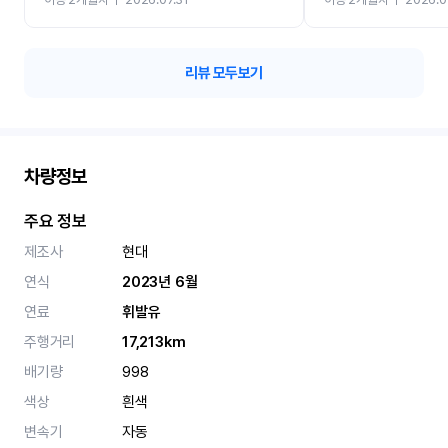
카 렌트 고민없이 강추합니
리뷰 모두보기
차량정보
주요 정보
제조사
현대
연식
2023년 6월
연료
휘발유
주행거리
17,213km
배기량
998
색상
흰색
변속기
자동