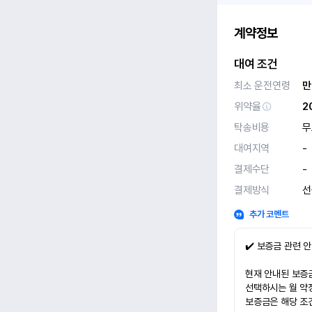
계약정보
대여 조건
최소 운전연령
만
위약율
2
탁송비용
무
대여지역
-
결제수단
-
결제방식
선
추가 코멘트
✔️ 보증금 관련 
현재 안내된 보증금
선택하시는 월 약
보증금은 해당 조