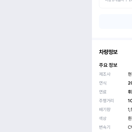
차량정보
주요 정보
제조사
현
연식
2
연료
휘
주행거리
1
배기량
1,
색상
흰
변속기
C