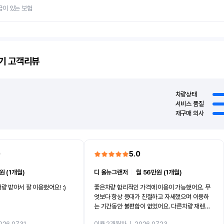
금이 있는 보험
기
고객리뷰
차량상태
서비스 품질
재구매 의사
0
5.0
원 (1개월)
디 올뉴그랜저
ㅣ
월 56만원 (1개월)
량 받아서 잘 이용했어요! :)
좋은차량 합리적인 가격에 이용이 가능했어요. 무
엇보다 항상 응대가 친절하고 자세했으며 이용하
는 기간동안 불편함이 없었어요. 다른차량 재렌트
까지 진행할만큼 여러가지로 만족스럽습니다. 반
026.07.31
이용 2개월차
ㅣ
2026.07.23