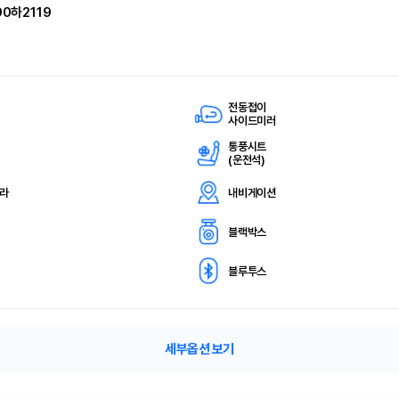
90하2119
전동접이
사이드미러
통풍시트
(
운전석)
메라
내비게이션
블랙박스
블루투스
세부옵션 보기