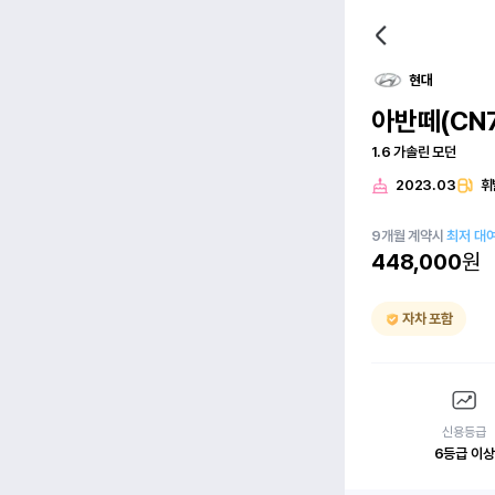
현대
아반떼(CN7
1.6 가솔린 모던
2023.03
휘
9
개월
계약시
최저 대
448,000
원
자차 포함
신용등급
6등급 이상