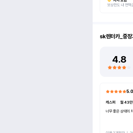
자차 보험
보상한도 내 면책
sk렌터카_중장
4.8
5.
캐스퍼
ㅣ
월 43만
너무 좋은 상태의 차
이용 2개월차
ㅣ
2