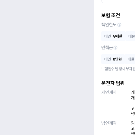
보험 조건
책임한도
대인
무제한
대물
면책금
대인
0
만원
대물
보험접수 발생시 부과됩
운전자 범위
개인계약
개
개
고
*
법인계약
임
고
*