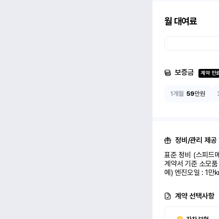
월 대여료
보증금
계약 만
1개월
59
만원
정비/관리 제공
표준 정비 (스피드메
계약서 기준 소모품 
예) 엔진오일 : 1만
계약 선택사항