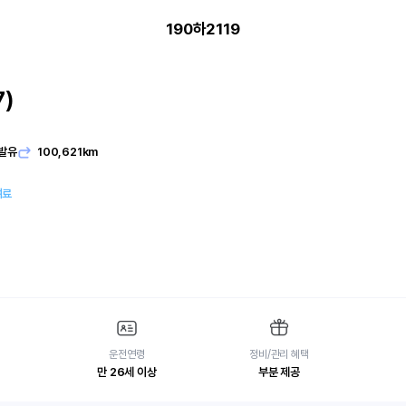
190하2119
)
발유
100,621km
여료
운전연령
정비/관리 혜택
만 26세 이상
부분 제공