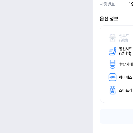
차량번호
1
옵션 정보
썬루프
(
일반)
열선시트
(
앞좌석)
후방 카
하이패스
스마트키