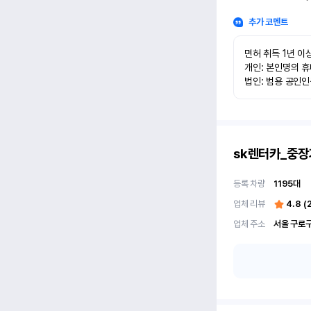
추가 코멘트
면허 취득 1년 이상
개인: 본인명의 휴
법인: 범용 공인
sk렌터카_중장
등록 차량
1195
대
업체 리뷰
4.8
(
업체 주소
서울 구로구