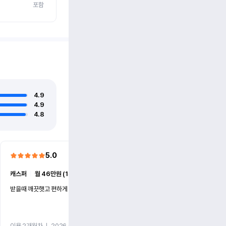
포함
4.9
4.9
4.8
5.0
5.0
캐스퍼
ㅣ
월 46만원 (1개월)
EV6
ㅣ
월 74만원 (1개월)
받을때 깨끗햇고 편하게 잘이용했습니다!
전기차 처음 타봤는데 편하게 
니다
이용 2개월차
ㅣ
2026.07.08
이용 2개월차
ㅣ
2026.06.10