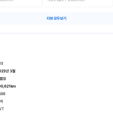
카 렌트 고민없이 강추합니다!!
리뷰 모두보기
대
023년 3월
발유
00,621km
598
색
VT