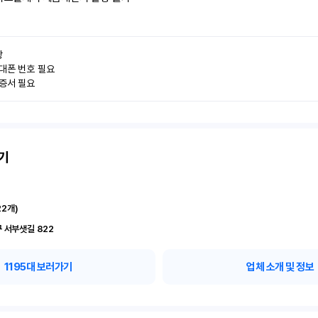


대폰 번호 필요

인증서 필요
기
22
개)
 서부샛길 822
1195
대 보러가기
업체 소개 및 정보