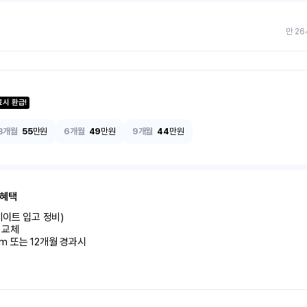
만 26
료시 환급!
3개월
55
만원
6개월
49
만원
9개월
44
만원
 혜택
이트 입고 정비)

교체

km 또는 12개월 경과시