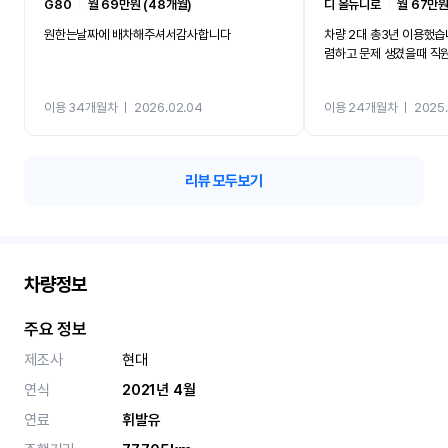
G80
ㅣ
월 69만원 (48개월)
디 올뉴니로
ㅣ
월 67만원
원한는날짜에 배차해주셔서감사합니다
차량 2대 총3년 이용했습
렴하고 문제 생겼을때 직
이용 34개월차
ㅣ
2026.02.04
이용 24개월차
ㅣ
2025.
리뷰 모두보기
차량정보
주요 정보
제조사
현대
연식
2021년 4월
연료
휘발유