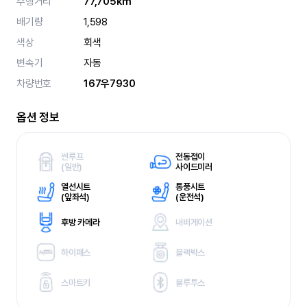
주행거리
77,705km
배기량
1,598
색상
회색
변속기
자동
차량번호
167우7930
옵션 정보
썬루프
전동접이
(
일반)
사이드미러
열선시트
통풍시트
(
앞좌석)
(
운전석)
후방 카메라
내비게이션
하이패스
블랙박스
스마트키
블루투스