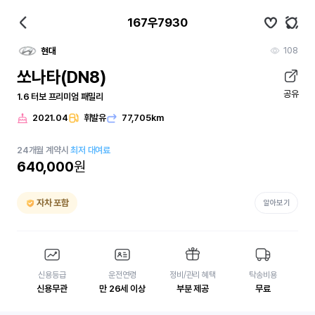
167우7930
108
현대
쏘나타(DN8)
공유
1.6 터보 프리미엄 패밀리
2021.04
휘발유
77,705km
24
개월
계약시
최저 대여료
640,000
원
자차 포함
알아보기
신용등급
운전연령
정비/관리 혜택
탁송비용
신용무관
만 26세 이상
부분 제공
무료