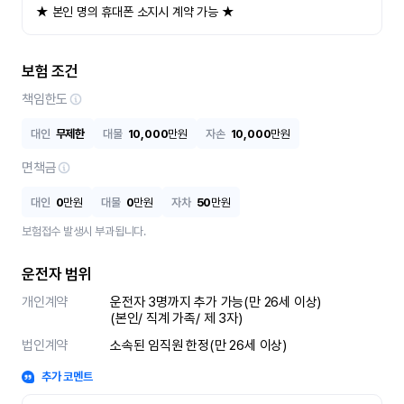
★ 본인 명의 휴대폰 소지시 계약 가능 ★
보험 조건
책임한도
대인
무제한
대물
10,000
만원
자손
10,000
만원
면책금
대인
0
만원
대물
0
만원
자차
50
만원
보험접수 발생시 부과됩니다.
운전자 범위
개인계약
운전자 3명까지 추가 가능(만 26세 이상)

(본인/ 직계 가족/ 제 3자)
법인계약
소속된 임직원 한정(만 26세 이상)
추가 코멘트