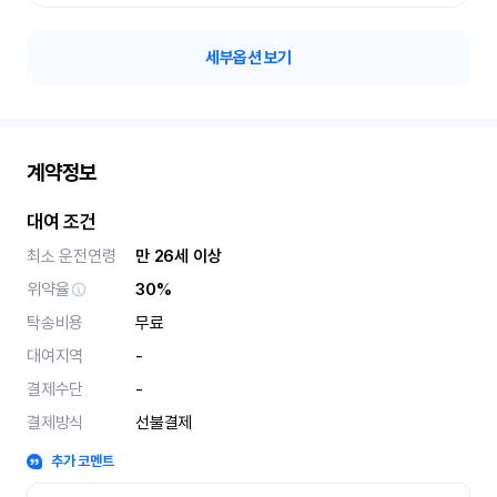
세부옵션 보기
계약정보
대여 조건
최소 운전연령
만 26세 이상
위약율
30%
탁송비용
무료
대여지역
-
결제수단
-
결제방식
선불결제
추가 코멘트