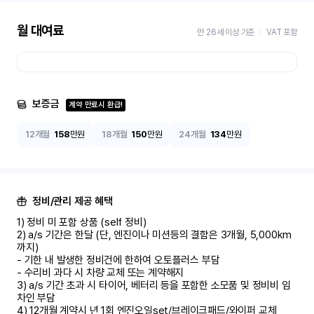
월 대여료
만 26세 이상 기준
VAT 포함
보증금
계약 만료시 환급!
12개월
158
만원
18개월
150
만원
24개월
134
만원
정비/관리 제공 혜택
1) 정비 미 포함 상품 (self 정비)	

2) a/s 기간은 한달 (단, 엔진이나 미션등의 결함은 3개월, 5,000km 
까지)

- 기한 내 발생한 정비건에 한하여 오토플러스 부담	

- 수리비 과다 시 차량 교체 또는 계약해지	

3) a/s 기간 초과 시 타이어, 베터리 등을 포함한 소모품 및 정비비 임
차인 부담

4) 12개월 계약시 년 1회 엔진오일set/브레이크패드/와이퍼 교체
