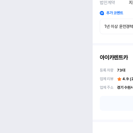
법인계약
지
추가 코멘트
1년 이상 운전경
아이카렌트카
등록 차량
73
대
업체 리뷰
4.9
(
업체 주소