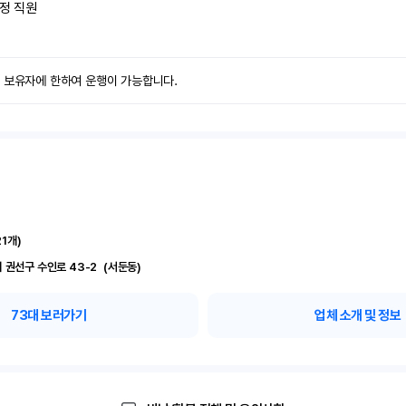
정 직원
력 보유자에 한하여 운행이 가능합니다.
21
개)
경기 수원시 권선구 수인로 43-2	(서둔동)
73
대 보러가기
업체 소개 및 정보