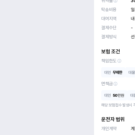
위약율
3
탁송비용
일
대여지역
내
결제수단
-
결제방식
선
보험 조건
책임한도
대인
무제한
대물
면책금
대인
50
만원
대
해당 보험접수 발생시 
운전자 범위
개인계약
계