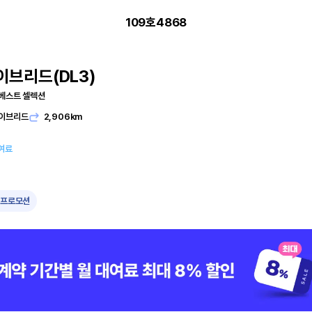
109호4868
이브리드(DL3)
 베스트 셀렉션
이브리드
2,906km
여료
프로모션