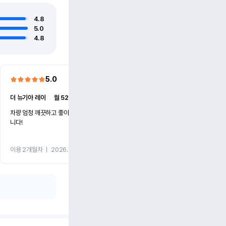
4.8
5.0
4.8
5.0
5.0
더 뉴기아 레이
ㅣ
월 52만원 (1개월)
신형 K5(DL3)
ㅣ
월 61만원 
차량 엄청 깨끗하고 좋아요!! 자주 이용 할 생각입
차량상태 훌륭하고 서비스도 
니다!
이용 2개월차
ㅣ
2026.05.03
이용 1개월차
ㅣ
2026.04.2