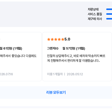
차량상태
서비스 품질
재구매 의사
0
5.0
월 61만원 (1개월)
그랜저IG
ㅣ
월 57만원 (1개월)
 해주셔서 좋았습니다 다음에도
친절히 상담해주시고, 바로 배차와 탁송까지 빠르
게 진행해주셔서 편리하게 잘 이용했습니다..
026.07.16
이용 1개월차
ㅣ
2026.05.12
리뷰 모두보기