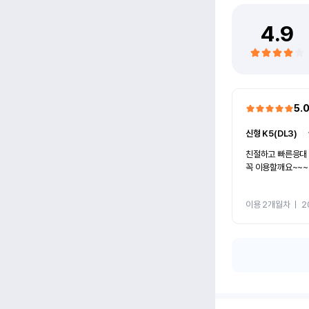
4.9
5.
신형 K5(DL3)
ㅣ
친절하고 빠른응대
꼭 이용할깨요~~~
이용 2개월차
ㅣ
2