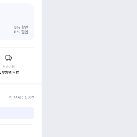
5%
할인
8%
할인
탁송비용
일부지역 무료
만 26세 이상 기준