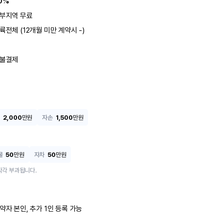
0%
부지역 무료
륙전체 (12개월 미만 계약시 -)
불결제
2,000
만원
자손
1,500
만원
물
50
만원
자차
50
만원
각각 부과됩니다.
약자 본인, 추가 1인 등록 가능