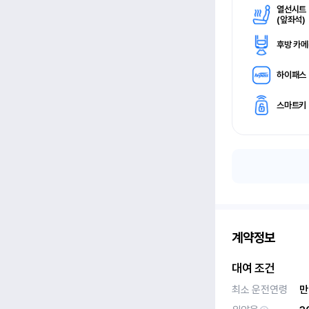
열선시트
(
앞좌석)
후방 카
하이패스
스마트키
계약정보
대여 조건
최소 운전연령
만