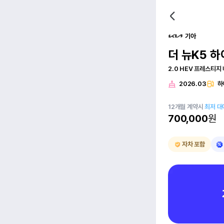
기아
더 뉴K5 하
2.0 HEV 프레스티지
2026.03
하
12
개월
계약시
최저 대
700,000
원
자차 포함