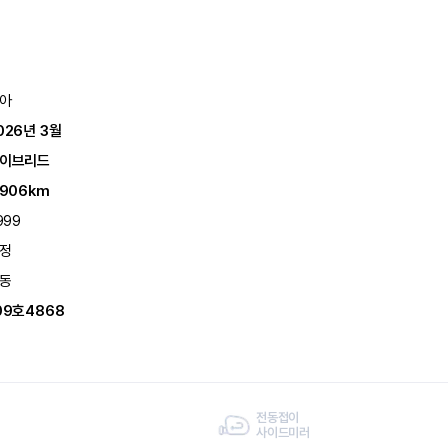
아
026년 3월
이브리드
,906km
999
정
동
09호4868
전동접이
사이드미러