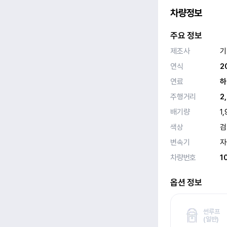
차량정보
주요 정보
제조사
기
연식
2
연료
하
주행거리
2
배기량
1,
색상
검
변속기
자
차량번호
1
옵션 정보
썬루프
(
일반)