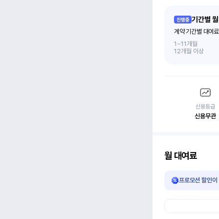
기간별 월
진행중
계약 기간별 대여료
1~11개월
12개월 이상
신용등급
신용무관
월 대여료
프로모션 할인이