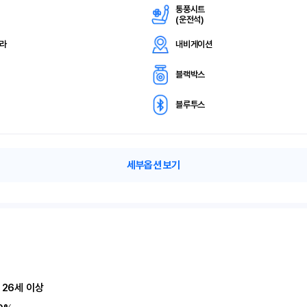
통풍시트
(
운전석)
메라
내비게이션
블랙박스
블루투스
세부옵션 보기
 26세 이상