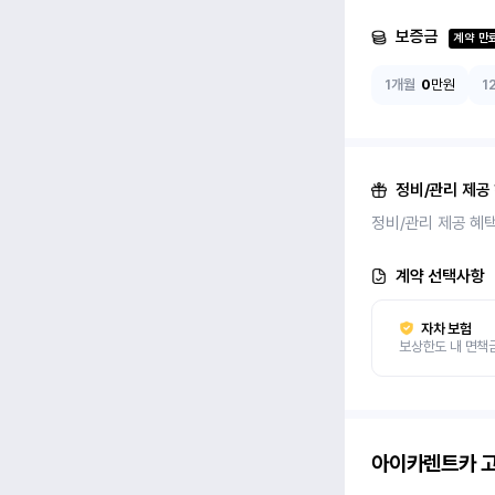
보증금
계약 만
1개월
0
만원
1
정비/관리 제공
정비/관리 제공 혜
계약 선택사항
자차 보험
보상한도 내 면책
아이카렌트카
고