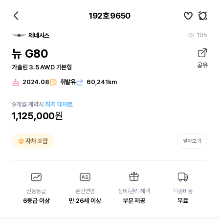
192호9650
105
제네시스
뉴 G80
공유
가솔린 3.5 AWD 기본형
2024.08
휘발유
60,241km
9
개월
계약시
최저 대여료
1,125,000
원
자차 포함
알아보기
신용등급
운전연령
정비/관리 혜택
탁송비용
6등급 이상
만 26세 이상
부분 제공
무료