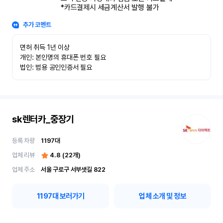
*카드결제시 세금계산서 발행 불가
추가 코멘트
면허 취득 1년 이상

개인: 본인명의 휴대폰 번호 필요

법인: 범용 공인인증서 필요
sk렌터카_중장기
등록 차량
1197
대
업체 리뷰
4.8
(
22
개)
업체 주소
서울 구로구 서부샛길 822
1197
대 보러가기
업체 소개 및 정보