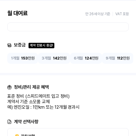
월 대여료
만 26세 이상 기준
VAT 포함
보증금
계약 만료시 환급!
1개월
153
만원
3개월
142
만원
6개월
124
만원
9개월
112
만원
정비/관리 제공 혜택
표준 정비 (스피드메이트 입고 정비)

계약서 기준 소모품 교체

예) 엔진오일 : 1만km 또는 12개월 경과시
계약 선택사항