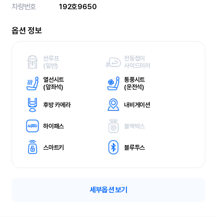
차량번호
192호9650
옵션 정보
썬루프
전동접이
(
일반)
사이드미러
열선시트
통풍시트
(
앞좌석)
(
운전석)
후방 카메라
내비게이션
하이패스
블랙박스
스마트키
블루투스
세부옵션 보기