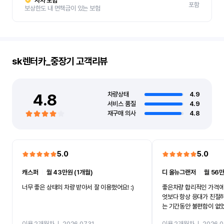
자차 보험
포함
보상한도 내 면책금이 있는 보험
sk렌터카_중장기
고객리뷰
4.8
차량상태
4.9
서비스 품질
4.9
재구매 의사
4.8
5.0
5.0
캐스퍼
ㅣ
월 43만원 (1개월)
디 올뉴그랜저
ㅣ
월 56만
너무 좋은 상태의 차량 받아서 잘 이용했어요! :)
좋은차량 합리적인 가격에
엇보다 항상 응대가 친절
는 기간동안 불편함이 없
까지 진행할만큼 여러가지
이용 2개월차
ㅣ
2026.07.31
이용 2개월차
ㅣ
2026.0