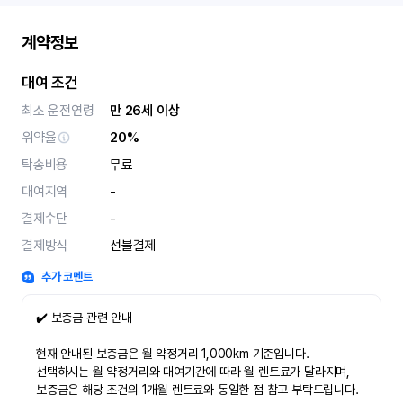
계약정보
대여 조건
최소 운전연령
만 26세 이상
위약율
20%
탁송비용
무료
대여지역
-
결제수단
-
결제방식
선불결제
추가 코멘트
✔️ 보증금 관련 안내
현재 안내된 보증금은 월 약정거리 1,000km 기준입니다.
선택하시는 월 약정거리와 대여기간에 따라 월 렌트료가 달라지며,
보증금은 해당 조건의 1개월 렌트료와 동일한 점 참고 부탁드립니다.