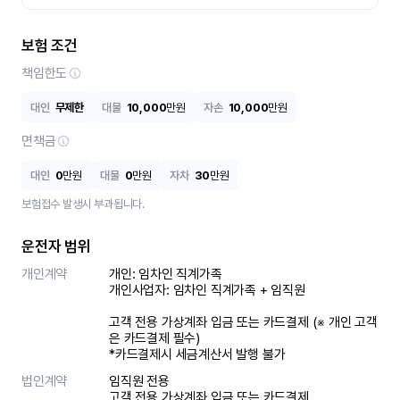
보험 조건
책임한도
대인
무제한
대물
10,000
만원
자손
10,000
만원
면책금
대인
0
만원
대물
0
만원
자차
30
만원
보험접수 발생시 부과됩니다.
운전자 범위
개인계약
개인: 임차인 직계가족 

개인사업자: 임차인 직계가족 + 임직원

고객 전용 가상계좌 입금 또는 카드결제 (※ 개인 고객
은 카드결제 필수)

*카드결제시 세금계산서 발행 불가
법인계약
임직원 전용

고객 전용 가상계좌 입금 또는 카드결제
