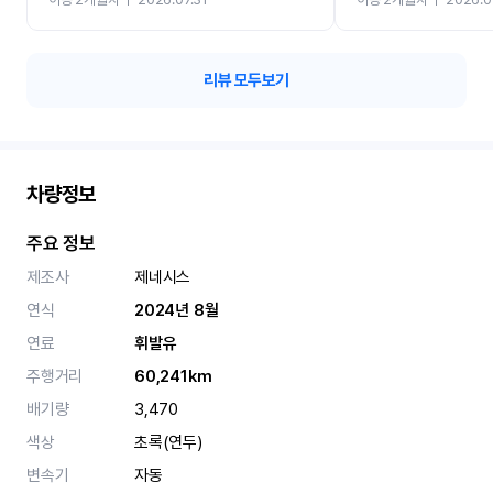
카 렌트 고민없이 강추합니
리뷰 모두보기
차량정보
주요 정보
제조사
제네시스
연식
2024년 8월
연료
휘발유
주행거리
60,241km
배기량
3,470
색상
초록(연두)
변속기
자동