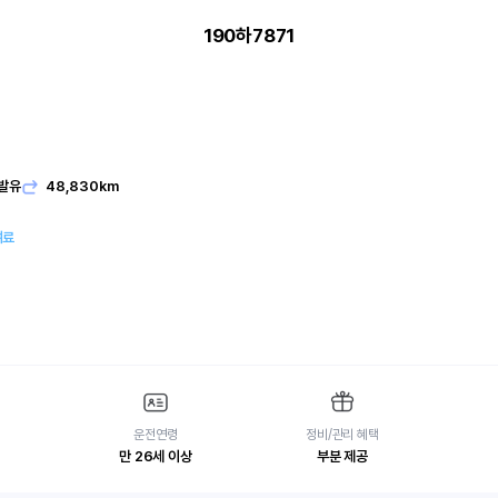
190하7871
발유
48,830km
여료
운전연령
정비/관리 혜택
만 26세 이상
부분 제공