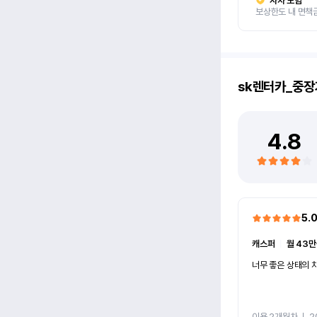
자차 보험
보상한도 내 면책
sk렌터카_중장
4.8
5.
캐스퍼
ㅣ
월 43만
너무 좋은 상태의 차
이용 2개월차
ㅣ
2