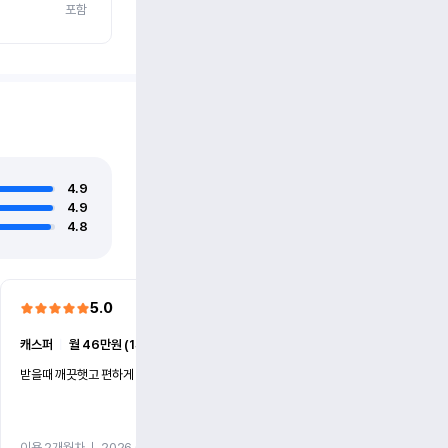
포함
4.9
4.9
4.8
5.0
5.0
캐스퍼
ㅣ
월 46만원 (1개월)
EV6
ㅣ
월 74만원 (1개월)
받을때 깨끗햇고 편하게 잘이용했습니다!
전기차 처음 타봤는데 편하게 
니다
이용 2개월차
ㅣ
2026.07.08
이용 2개월차
ㅣ
2026.06.10