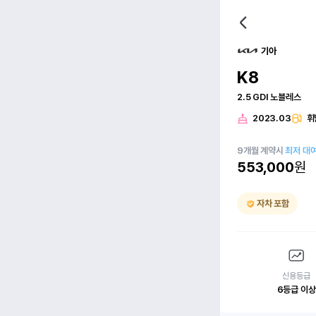
기아
K8
2.5 GDI 노블레스
2023.03
휘
9
개월
계약시
최저 대
553,000
원
자차 포함
신용등급
6등급 이상