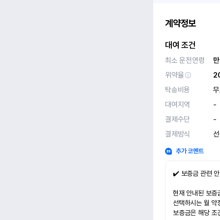
계약정보
대여 조건
최소 운전연령
만
위약율
2
탁송비용
무
대여지역
-
결제수단
-
결제방식
선
추가 코멘트
✔️ 보증금 관련 
현재 안내된 보증금
선택하시는 월 약
보증금은 해당 조