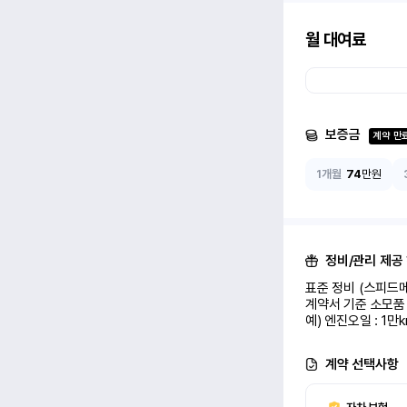
월 대여료
보증금
계약 만
1개월
74
만원
정비/관리 제공
표준 정비 (스피드메
계약서 기준 소모품 
예) 엔진오일 : 1만
계약 선택사항