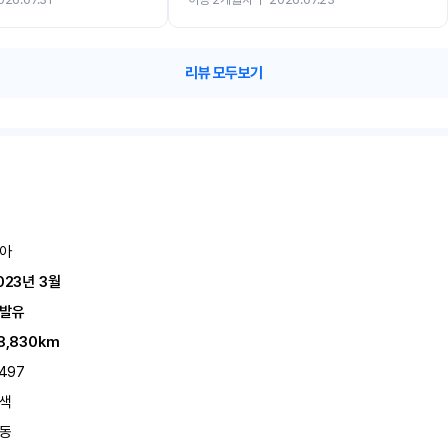
카 렌트 고민없이 강추합니다!!
리뷰 모두보기
아
023년 3월
발유
8,830km
,497
색
동