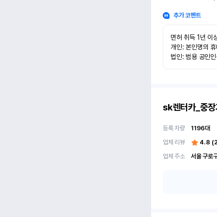
추가 코멘트
면허 취득 1년 이상
개인: 본인명의 휴
법인: 범용 공인
sk렌터카_중장
등록 차량
1196
대
업체 리뷰
4.8
(
업체 주소
서울 구로구