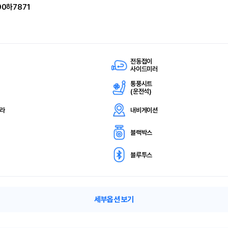
90하7871
전동접이
사이드미러
통풍시트
(
운전석)
메라
내비게이션
블랙박스
블루투스
세부옵션 보기