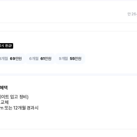
만 26
료시 환급!
3개월
69
만원
6개월
61
만원
9개월
55
만원
 혜택
이트 입고 정비)

교체

km 또는 12개월 경과시