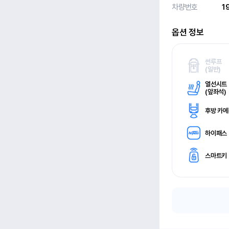
차량번호
1
옵션 정보
썬루프
(
일반)
열선시트
(
앞좌석)
후방 카
하이패스
스마트키