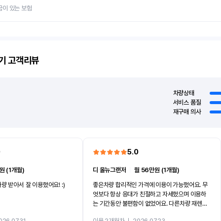
금이 있는 보험
기
고객리뷰
차량상태
서비스 품질
재구매 의사
0
5.0
원 (1개월)
디 올뉴그랜저
ㅣ
월 56만원 (1개월)
량 받아서 잘 이용했어요! :)
좋은차량 합리적인 가격에 이용이 가능했어요. 무
엇보다 항상 응대가 친절하고 자세했으며 이용하
는 기간동안 불편함이 없었어요. 다른차량 재렌트
까지 진행할만큼 여러가지로 만족스럽습니다. 반
026.07.31
이용 2개월차
ㅣ
2026.07.23