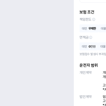
보험 조건
책임한도
대인
무제한
대물
면책금
대인
0
만원
대물
보험접수 발생시 부과됩
운전자 범위
개인계약
개
개
고
*
법인계약
임
고
*