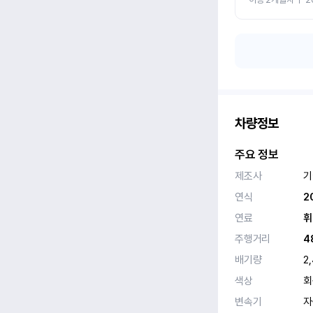
차량정보
주요 정보
제조사
기
연식
2
연료
휘
주행거리
4
배기량
2
색상
회
변속기
자