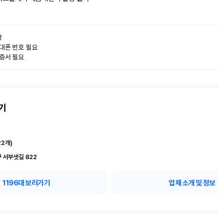


대폰 번호 필요

인증서 필요
기
22
개)
 서부샛길 822
1196
대 보러가기
업체 소개 및 정보