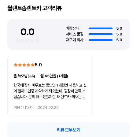
월렌트솜렌트카
고객리뷰
0.0
차량상태
5.0
서비스 품질
5.0
재구매 의사
5.0
5.0
올 뉴모닝(JA)
ㅣ
월 45만원 (1개월)
한국에 잠시 머무르는 동안인 1개월만 사용하고 싶
어 알아보던중 계약하게 되었는데, 굉장히 만족 스
럽습니다. 문의 해보셨겠지만 타 렌트카 회사는 일
단 연락하면 경차에 1개월은 계약 넣어도 신청확인
이용 1개월차
ㅣ
2024.02.29
안해주는 곳이 대부분인데 반에 여기 업체는 5분
안에 신청 받아주고 상담도 친절, 다음날 약속 시간
마춰서 와주시고, 와주신분도 친절 하시더군요. 다
음에 또 이 렌트카 회사의 차를 이용할 의사가 있습
리뷰 모두보기
니다.