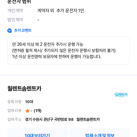
운전자 범위
개인계약
계약자 외  추가 운전자 1인
법인계약
-
추가 코멘트
만 26세 이상 제 2 운전자 추가시 운행 가능

(면허증 필히 제시/ 추가되지 않은 운전자 운행시 보험처리 불가)

1년 이상 운전경력 보유자에 한하여 운행이 가능합니다.
월렌트솜렌트카
등록 차량
10
대
업체 리뷰
-
(
1
개)
업체 주소
경기 수원시 권선구 곡반정로 98	월렌트솜렌트카
10
대 보러가기
업체 소개 및 정보