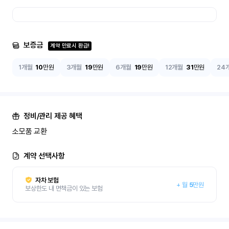
보증금
계약 만료시 환급!
1개월
10
만원
3개월
19
만원
6개월
19
만원
12개월
31
만원
24
정비/관리 제공 혜택
소모품 교환
계약 선택사항
자차 보험
+
월
5
만원
보상한도 내 면책금이 있는 보험