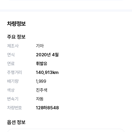
차량정보
주요 정보
제조사
기아
연식
2020년 4월
연료
휘발유
주행거리
140,913km
배기량
1,999
색상
진주색
변속기
자동
차량번호
128하8548
옵션 정보