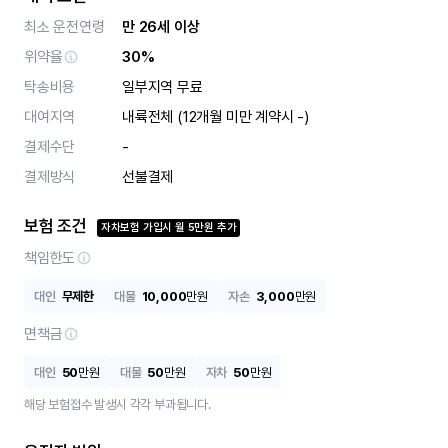
최소 운전연령
만 26세 이상
위약율
30%
탁송비용
일부지역 무료
대여지역
내륙전체 (12개월 미만 계약시 -)
결제수단
-
결제방식
선불결제
보험 조건
자차보험 가입시
월
5
만원 추가
책임한도
대인
무제한
대물
10,000
만원
자손
3,000
만원
면책금
대인
50
만원
대물
50
만원
자차
50
만원
해당 보험접수 발생시 각각 부과됩니다.