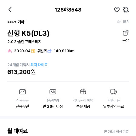
128하8548
183
기아
신형 K5(DL3)
공유
2.0 가솔린 프레스티지
2020.04
휘발유
140,913km
24
개월
계약시
최저 대여료
613,200
원
신용등급
운전연령
정비/관리 혜택
탁송비용
신용무관
만 26세 이상
부분 제공
일부지역 무료
월 대여료
만 26세 이상 기준