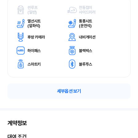
썬루프
전동접이
(
일반)
사이드미러
열선시트
통풍시트
(
앞좌석)
(
운전석)
후방 카메라
내비게이션
하이패스
블랙박스
스마트키
블루투스
세부옵션 보기
계약정보
대여 조건