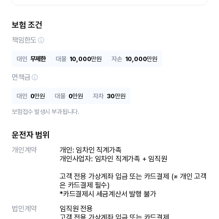
보험 조건
책임한도
대인
무제한
대물
10,000
만원
자손
10,000
만원
면책금
대인
0
만원
대물
0
만원
자차
30
만원
보험접수 발생시 부과됩니다.
운전자 범위
개인계약
개인: 임차인 직계가족 

개인사업자: 임차인 직계가족 + 임직원

고객 전용 가상계좌 입금 또는 카드결제 (※ 개인 고객
은 카드결제 필수)

*카드결제시 세금계산서 발행 불가
법인계약
임직원 전용

고객 전용 가상계좌 입금 또는 카드결제
