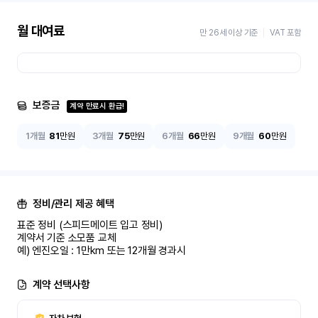
월 대여료
만 26세 이상 기준
VAT 포함
보증금
계약 만료시 환급!
1개월
81
만원
3개월
75
만원
6개월
66
만원
9개월
60
만원
정비/관리 제공 혜택
표준 정비 (스피드메이트 입고 정비)

계약서 기준 소모품 교체

예) 엔진오일 : 1만km 또는 12개월 경과시
계약 선택사항