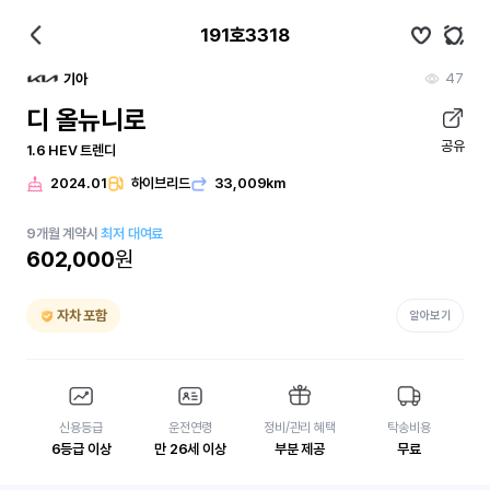
191호3318
47
기아
디 올뉴니로
공유
1.6 HEV 트렌디
2024.01
하이브리드
33,009km
9
개월
계약시
최저 대여료
602,000
원
자차 포함
알아보기
신용등급
운전연령
정비/관리 혜택
탁송비용
6등급 이상
만 26세 이상
부분 제공
무료