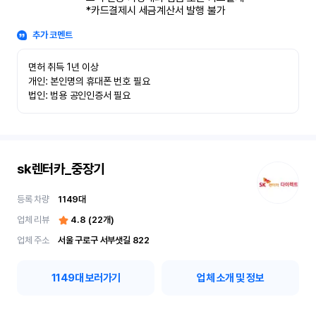
*카드결제시 세금계산서 발행 불가
추가 코멘트
면허 취득 1년 이상

개인: 본인명의 휴대폰 번호 필요

법인: 범용 공인인증서 필요
sk렌터카_중장기
등록 차량
1149
대
업체 리뷰
4.8
(
22
개)
업체 주소
서울 구로구 서부샛길 822
1149
대 보러가기
업체 소개 및 정보