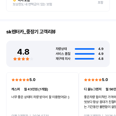
자차 보험
포함
보상한도 내 면책금이 있는 보험
sk렌터카_중장기
고객리뷰
4.8
차량상태
4.9
서비스 품질
4.9
재구매 의사
4.8
5.0
5.0
캐스퍼
ㅣ
월 43만원 (1개월)
디 올뉴그랜저
ㅣ
월 56만
너무 좋은 상태의 차량 받아서 잘 이용했어요! :)
좋은차량 합리적인 가격에
엇보다 항상 응대가 친절
는 기간동안 불편함이 없
까지 진행할만큼 여러가지
이용 2개월차
ㅣ
2026.07.31
이용 2개월차
ㅣ
2026.0