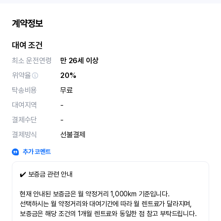
계약정보
대여 조건
최소 운전연령
만 26세 이상
위약율
20%
탁송비용
무료
대여지역
-
결제수단
-
결제방식
선불결제
추가 코멘트
✔️ 보증금 관련 안내
현재 안내된 보증금은 월 약정거리 1,000km 기준입니다.
선택하시는 월 약정거리와 대여기간에 따라 월 렌트료가 달라지며,
보증금은 해당 조건의 1개월 렌트료와 동일한 점 참고 부탁드립니다.