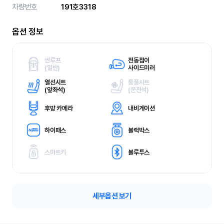
차량번호
191호3318
옵션 정보
썬루프
전동접이
(
일반)
사이드미러
열선시트
통풍시트
(
앞좌석)
(
운전석)
후방 카메라
내비게이션
하이패스
블랙박스
스마트키
블루투스
세부옵션 보기