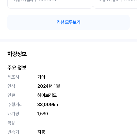
카 렌트 고민없이 강추합니
리뷰 모두보기
차량정보
주요 정보
제조사
기아
연식
2024년 1월
연료
하이브리드
주행거리
33,009km
배기량
1,580
색상
변속기
자동