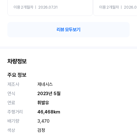
까지 진행할만큼 여러가지
이용 2개월차
ㅣ
2026.07.31
이용 2개월차
ㅣ
2026.0
카 렌트 고민없이 강추합니
리뷰 모두보기
차량정보
주요 정보
제조사
제네시스
연식
2023년 5월
연료
휘발유
주행거리
46,468km
배기량
3,470
색상
검정