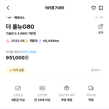
191호7061
41
제네시스
더 올뉴G80
공유
가솔린 3.5 AWD 기본형
2023.05
휘발유
46,468km
9
개월
계약시
최저 대여료
951,000
원
자차 포함
알아보기
신용등급
운전연령
정비/관리 혜택
탁송비용
6등급 이상
만 26세 이상
부분 제공
무료