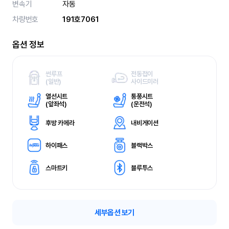
변속기
자동
차량번호
191호7061
옵션 정보
썬루프
전동접이
(
일반)
사이드미러
열선시트
통풍시트
(
앞좌석)
(
운전석)
후방 카메라
내비게이션
하이패스
블랙박스
스마트키
블루투스
세부옵션 보기