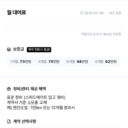
월 대여료
만 26세 이상 기준
VAT 포함
약정거리 초과 시 1km당
100
원
보증금
계약 만료시 환급!
1개월
73
만원
3개월
70
만원
6개월
64
만원
9개월
62
만원
정비/관리 제공 혜택
표준 정비 (스피드메이트 입고 정비)

계약서 기준 소모품 교체

예) 엔진오일 : 1만km 또는 12개월 경과시
계약 선택사항