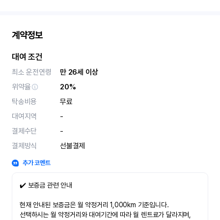
계약정보
대여 조건
최소 운전연령
만 26세 이상
위약율
20%
탁송비용
무료
대여지역
-
결제수단
-
결제방식
선불결제
추가 코멘트
✔️ 보증금 관련 안내
현재 안내된 보증금은 월 약정거리 1,000km 기준입니다.
선택하시는 월 약정거리와 대여기간에 따라 월 렌트료가 달라지며,