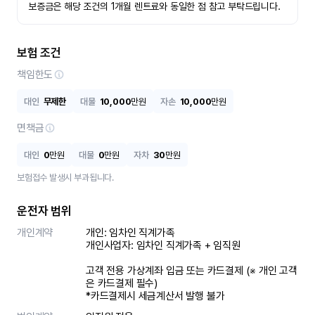
보증금은 해당 조건의 1개월 렌트료와 동일한 점 참고 부탁드립니다.
보험 조건
책임한도
대인
무제한
대물
10,000
만원
자손
10,000
만원
면책금
대인
0
만원
대물
0
만원
자차
30
만원
보험접수 발생시 부과됩니다.
운전자 범위
개인계약
개인: 임차인 직계가족 

개인사업자: 임차인 직계가족 + 임직원

고객 전용 가상계좌 입금 또는 카드결제 (※ 개인 고객
은 카드결제 필수)

*카드결제시 세금계산서 발행 불가