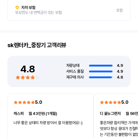
자차 보험
포함
보상한도 내 면책금이 있는 보험
sk렌터카_중장기
고객리뷰
4.8
차량상태
4.9
서비스 품질
4.9
재구매 의사
4.8
5.0
5.0
캐스퍼
ㅣ
월 43만원 (1개월)
디 올뉴그랜저
ㅣ
월 56만
너무 좋은 상태의 차량 받아서 잘 이용했어요! :)
좋은차량 합리적인 가격에
엇보다 항상 응대가 친절
는 기간동안 불편함이 없