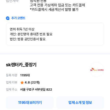
법인계약
임직원 전용

고객 전용 가상계좌 입금 또는 카드결제

*카드결제시 세금계산서 발행 불가
추가 코멘트
면허 취득 1년 이상

개인: 본인명의 휴대폰 번호 필요

법인: 범용 공인인증서 필요
sk렌터카_중장기
등록 차량
1195
대
업체 리뷰
4.8
(
22
개)
업체 주소
서울 구로구 서부샛길 822
1195
대 보러가기
업체 소개 및 정보