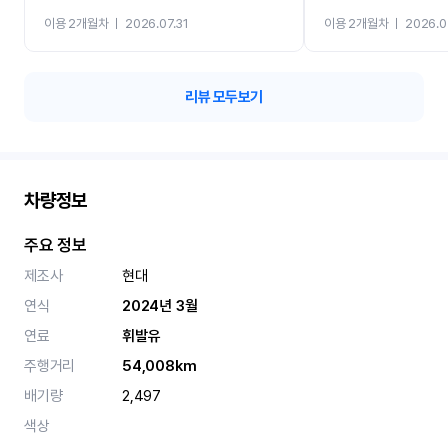
까지 진행할만큼 여러가지
이용 2개월차
ㅣ
2026.07.31
이용 2개월차
ㅣ
2026.0
카 렌트 고민없이 강추합니
리뷰 모두보기
차량정보
주요 정보
제조사
현대
연식
2024년 3월
연료
휘발유
주행거리
54,008km
배기량
2,497
색상