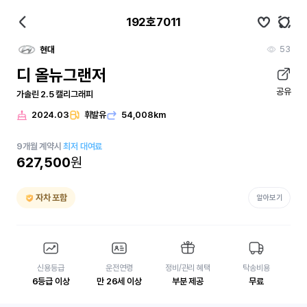
192호7011
53
현대
디 올뉴그랜저
공유
가솔린 2.5 캘리그래피
2024.03
휘발유
54,008km
9
개월
계약시
최저 대여료
627,500
원
자차 포함
알아보기
신용등급
운전연령
정비/관리 혜택
탁송비용
6등급 이상
만 26세 이상
부분 제공
무료