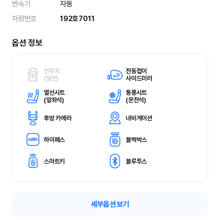
변속기
자동
차량번호
192호7011
옵션 정보
썬루프
전동접이
(
일반)
사이드미러
열선시트
통풍시트
(
앞좌석)
(
운전석)
후방 카메라
내비게이션
하이패스
블랙박스
스마트키
블루투스
세부옵션 보기