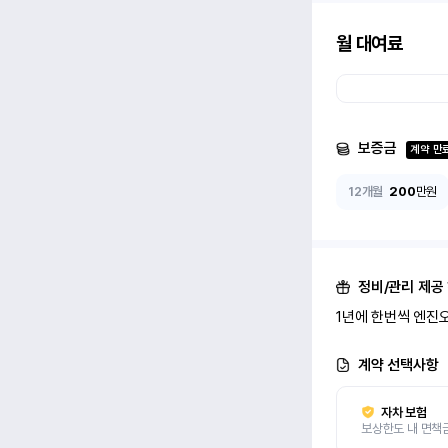
월 대여료
보증금
계약 만
12개월
200
만원
정비/관리 제공
1년에 한번씩 엔진
계약 선택사항
자차 보험
보상한도 내 면책