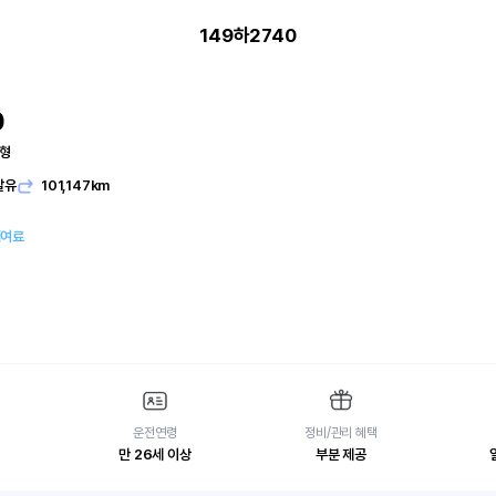
149하2740
0
본형
발유
101,147km
대여료
운전연령
정비/관리 혜택
만 26세 이상
부분 제공