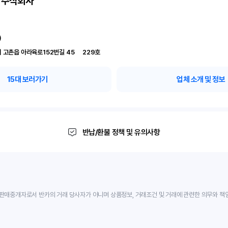
 주식회사
)
경기 김포시 고촌읍 아라육로152번길 45	229호
15
대 보러가기
업체 소개 및 정보
반납/환불 정책 및 유의사항
판매중개자로서 반카의 거래 당사자가 아니며 상품정보, 거래조건 및 거래에 관련한 의무와 책