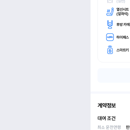
(
일반)
열선시트
(
앞좌석)
후방 카
하이패스
스마트키
계약정보
대여 조건
최소 운전연령
만