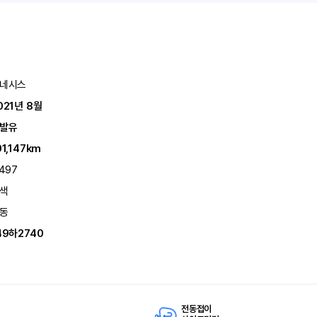
네시스
021년 8월
발유
01,147km
,497
색
동
49하2740
전동접이