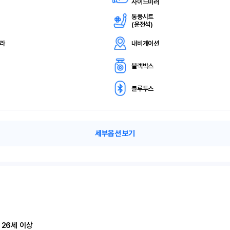
사이드미러
통풍시트
(
운전석)
메라
내비게이션
블랙박스
블루투스
세부옵션 보기
 26세 이상