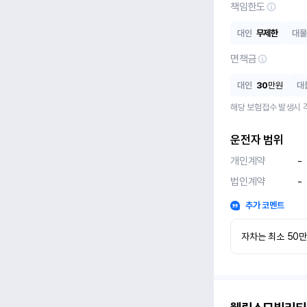
책임한도
대인
무제한
대물
면책금
대인
30
만원
대
해당 보험접수 발생시 
운전자 범위
개인계약
-
법인계약
-
추가 코멘트
자차는 최소 50