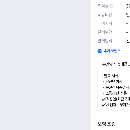
위약율
3
탁송비용
일
대여지역
-
결제수단
-
결제방식
선
추가 코멘트
본인명의 휴대폰 
[필요 서류]
• 운전면허증
• 운전경력증명서
• 소득관련 서류
✔️직장인(최근 3
✔️사업자 : 부
보험 조건