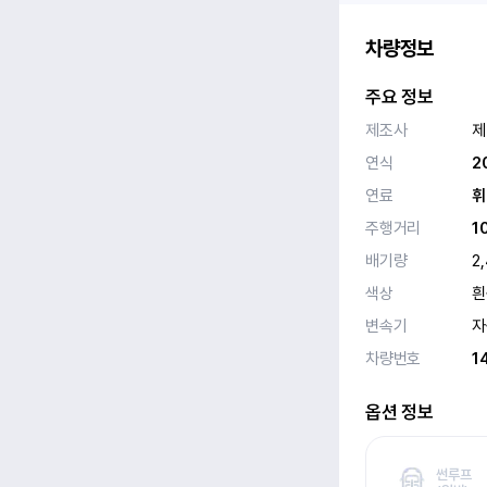
차량정보
주요 정보
제조사
제
연식
2
연료
휘
주행거리
1
배기량
2
색상
흰
변속기
자
차량번호
1
옵션 정보
썬루프