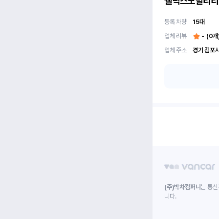
웰릭스모빌리티
등록 차량
15
대
업체 리뷰
-
(
0
개
업체 주소
(주)박차컴퍼니
는 통신
니다.