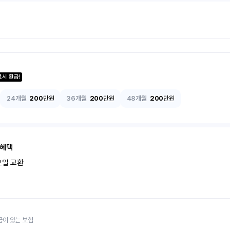
료시 환급!
24개월
200
만원
36개월
200
만원
48개월
200
만원
 혜택
오일 교환
금이 있는 보험