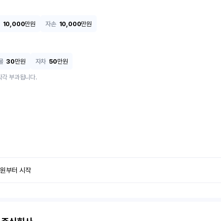
10,000
만원
자손
10,000
만원
물
30
만원
자차
50
만원
각각 부과됩니다.
만원부터 시작