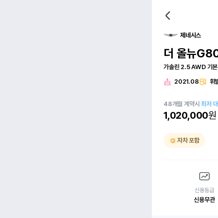
제네시스
더 올뉴G8
가솔린 2.5 AWD 기
2021.08
휘
48
개월
계약시
최저 
1,020,000
원
자차 포함
신용등급
신용무관