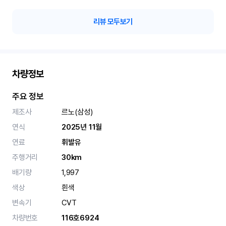
리뷰 모두보기
차량정보
주요 정보
제조사
르노(삼성)
연식
2025년 11월
연료
휘발유
주행거리
30km
배기량
1,997
색상
흰색
변속기
CVT
차량번호
116호6924