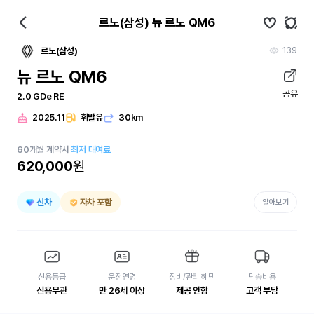
르노(삼성) 뉴 르노 QM6
139
르노(삼성)
뉴 르노 QM6
공유
2.0 GDe RE
2025.11
휘발유
30km
60
개월
계약시
최저 대여료
620,000
원
신차
자차 포함
알아보기
신용등급
운전연령
정비/관리 혜택
탁송비용
신용무관
만 26세 이상
제공 안함
고객 부담