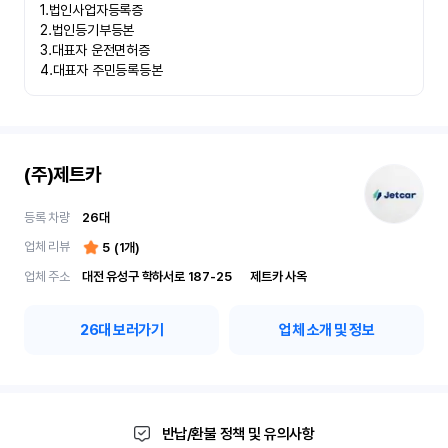
1.법인사업자등록증

2.법인등기부등본

3.대표자 운전면허증

4.대표자 주민등록등본
(주)제트카
등록 차량
26
대
업체 리뷰
5
(
1
개)
업체 주소
대전 유성구 학하서로 187-25	제트카 사옥
26
대 보러가기
업체 소개 및 정보
반납/환불 정책 및 유의사항