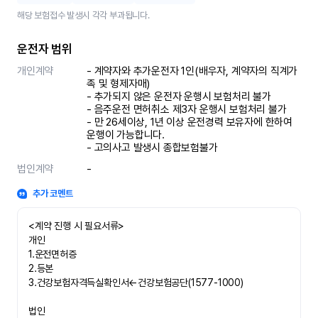
해당 보험접수 발생시 각각 부과됩니다.
운전자 범위
개인계약
- 계약자와 추가운전자 1인(배우자, 계약자의 직계가
족 및 형제자매)

- 추가되지 않은 운전자 운행시 보험처리 불가

- 음주운전 면허취소 제3자 운행시 보험처리 불가 

- 만 26세이상, 1년 이상 운전경력 보유자에 한하여 
운행이 가능합니다.

- 고의사고 발생시 종합보험불가
법인계약
-
추가 코멘트
<계약 진행 시 필요서류>

개인

1.운전면허증

2.등본

3.건강보험자격득실확인서←건강보험공단(1577-1000)

법인
