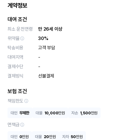
계약정보
대여 조건
최소 운전연령
만 26세 이상
위약율
30%
탁송비용
고객 부담
대여지역
-
결제수단
-
결제방식
선불결제
보험 조건
책임한도
대인
무제한
대물
10,000
만원
자손
1,500
만원
면책금
대인
0
만원
대물
20
만원
자차
50
만원