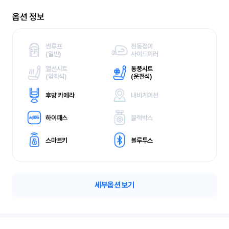
옵션 정보
썬루프
전동접이
(
일반)
사이드미러
열선시트
통풍시트
(
앞좌석)
(
운전석)
후방 카메라
내비게이션
하이패스
블랙박스
스마트키
블루투스
세부옵션 보기