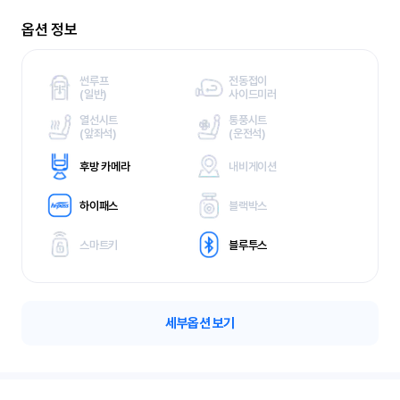
옵션 정보
썬루프
전동접이
(
일반)
사이드미러
열선시트
통풍시트
(
앞좌석)
(
운전석)
후방 카메라
내비게이션
하이패스
블랙박스
스마트키
블루투스
세부옵션 보기