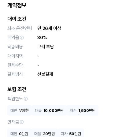
계약정보
대여 조건
최소 운전연령
만 26세 이상
위약율
30%
탁송비용
고객 부담
대여지역
-
결제수단
-
결제방식
선불결제
보험 조건
책임한도
대인
무제한
대물
10,000
만원
자손
1,500
만원
면책금
대인
0
만원
대물
20
만원
자차
50
만원