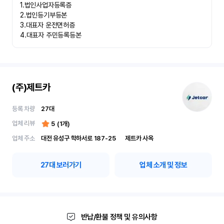
1.법인사업자등록증

2.법인등기부등본

3.대표자 운전면허증

4.대표자 주민등록등본
(주)제트카
등록 차량
27
대
업체 리뷰
5
(
1
개)
업체 주소
대전 유성구 학하서로 187-25	제트카 사옥
27
대 보러가기
업체 소개 및 정보
반납/환불 정책 및 유의사항