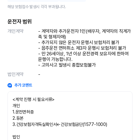
해당 보험접수 발생시 각각 부과됩니다.
운전자 범위
개인계약
- 계약자와 추가운전자 1인(배우자, 계약자의 직계가
족 및 형제자매)

- 추가되지 않은 운전자 운행시 보험처리 불가

- 음주운전 면허취소 제3자 운행시 보험처리 불가 

- 만 26세이상, 1년 이상 운전경력 보유자에 한하여 
운행이 가능합니다.

- 고의사고 발생시 종합보험불가
법인계약
-
추가 코멘트
<계약 진행 시 필요서류>

개인

1.운전면허증

2.등본

3.건강보험자격득실확인서←건강보험공단(1577-1000)

법인
