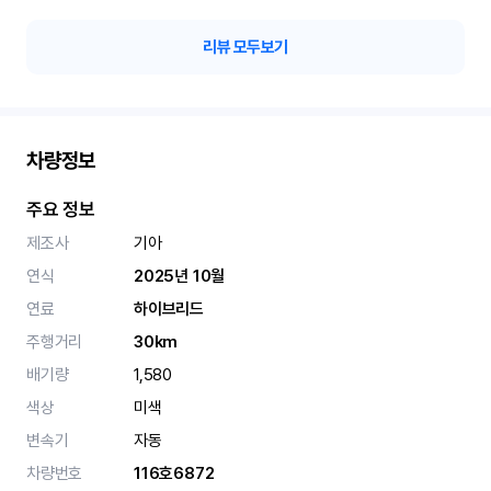
리뷰 모두보기
차량정보
주요 정보
제조사
기아
연식
2025년 10월
연료
하이브리드
주행거리
30km
배기량
1,580
색상
미색
변속기
자동
차량번호
116호6872