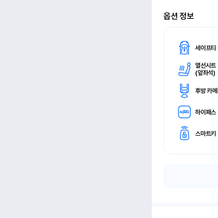
옵션 정보
세이프티
열선시트
(
앞좌석)
후방 카
하이패스
스마트키