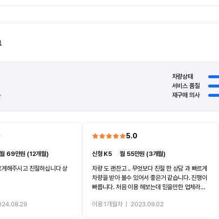
뷰
차량상태
서비스 품질
재구매 의사
0
5.0
월 69만원 (12개월)
신형 K5
ㅣ
월 55만원 (3개월)
르게해주시고 친절하십니다 상
차량 도 괜찬고 .. 무엇보다 친절 한 상담 과 빠르게
차량을 받아 볼수 있어서 좋은거 같습니다. 진행이
빠릅니다. 처음 이용 해보는데 믿을만한 업체라고
생각 됩니다 ^^ 계속 이용 할꺼 같네요 . ^^
024.08.29
이용 1개월차
ㅣ
2023.09.02