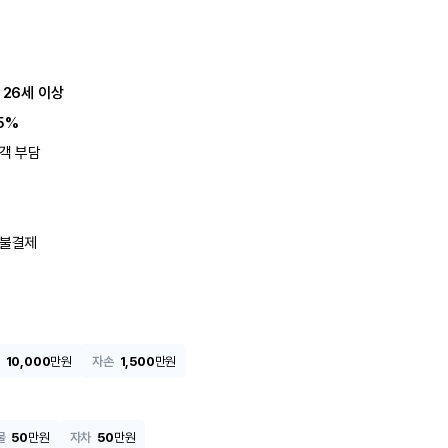
 26세 이상
5%
객 부담
불결제
10,000
만원
자손
1,500
만원
물
50
만원
자차
50
만원