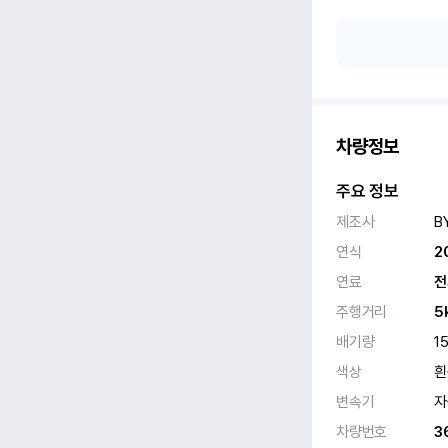
차량정보
주요 정보
제조사
B
연식
2
연료
전
주행거리
5
배기량
1
색상
흰
변속기
자
차량번호
3