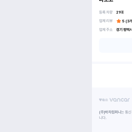
등록 차량
21
대
업체 리뷰
5
(
3
개
업체 주소
경기 평택시
(주)박차컴퍼니
는 통신
니다.