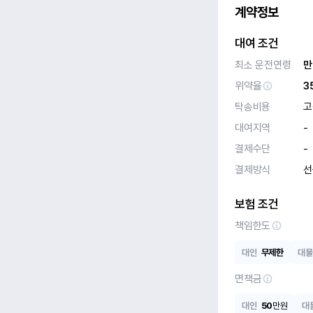
계약정보
대여 조건
최소 운전연령
만
위약율
3
탁송비용
고
대여지역
-
결제수단
-
결제방식
선
보험 조건
책임한도
대인
무제한
대물
면책금
대인
50
만원
대