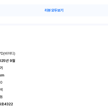
리뷰 모두보기
YD(비야디)
025년 9월
기
km
50
색
동
6호4322