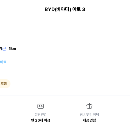
BYD(비야디) 아토 3
기
5km
대여료
 포함
운전연령
정비/관리 혜택
만 26세 이상
제공 안함