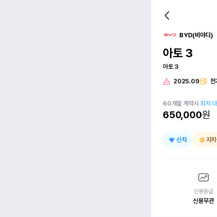
BYD(비야디)
아토 3
아토 3
2025.09
전
60
개월
계약시
최저 
650,000
원
신차
자차
신용등급
신용무관