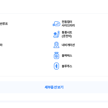
전동접이
 썬루프
사이드미러
통풍시트
(
운전석)
메라
내비게이션
블랙박스
블루투스
세부옵션 보기