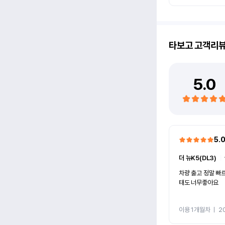
타보고
고객리
5.0
5.
더 뉴K5(DL3)
ㅣ
차량 출고 정말 빠
태도 너무좋아요
이용 1개월차
ㅣ
2