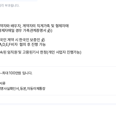
각각 부과됩니다.
약자와 배우자, 계약자의 직계가족 및 형제자매

형제자매일 경우 가족관계증명서 必)

국인 계약 시 한국인 보증인 必

 A,D,E,F비자  협의 후 진행 가능
속된 임직원 및 고용된기사 한정(개인 사업자 진행가능)
~최대 100만원 입니다.

류 

서명사실확인서,등본,자동이체통장