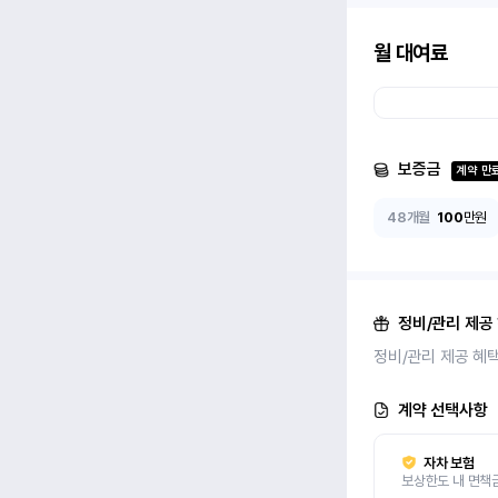
월 대여료
보증금
계약 만
48개월
100
만원
정비/관리 제공
정비/관리 제공 혜
계약 선택사항
자차 보험
보상한도 내 면책