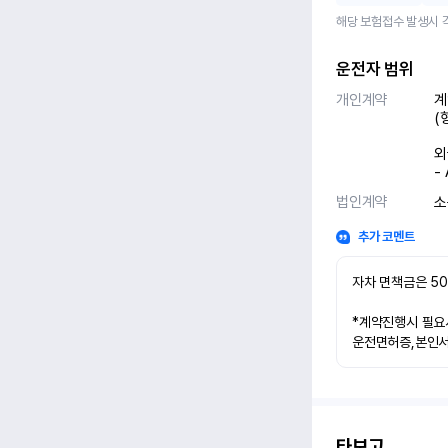
해당 보험접수 발생시 
운전자 범위
개인계약
계
(
외
-
법인계약
소
추가 코멘트
자차 면책금은 50
*계약진행시 필요서
운전면허증,본인
타보고