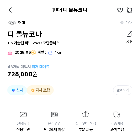
현대 디 올뉴코나
177
현대
디 올뉴코나
공유
1.6 가솔린 터보 2WD 모던플러스
2025.05
휘발유
1km
48
개월
계약시
최저 대여료
728,000
원
신차
자차 포함
알아보기
신용등급
운전연령
정비/관리 혜택
탁송비용
신용무관
만 26세 이상
부분 제공
고객 부담