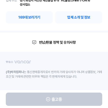
업체 주소
경기 화성시 서신면 재안골길 6-5	 HL홀딩스Flee t-ON 화
성사업소
169
대 보러가기
업체 소개 및 정보
반납/환불 정책 및 유의사항
(주)박차컴퍼니
는 통신판매중개자로서 반카의 거래 당사자가 아니며 상품정보, 거래
조건 및 거래에 관련한 의무와 책임은 각 판매자에게 있습니다.
출고중