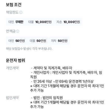
보험 조건
책임한도
대인
무제한
대물
10,000
만원
자손
10,000
만원
면책금
대인
50
만원
대물
50
만원
자차
50
만원
해당 보험접수 발생시 각각 부과됩니다.
운전자 범위
개인계약
ㆍ계약자 및 직계가족, 배우자

ㆍ개인사업자 : 개인사업자 및 직계가족, 배우자, 임
직원

ㆍ만 26세 이상 ~만 69세/ 운전경력 1년이상

※ 대여 기간 1개월에 해당될 경우 운전자 외 최대 1인 
추가 가능
법인계약
ㆍ법인 : 법인의 임직원

※ 대여 기간 1개월에 해당될 경우 운전자 외 최대 1인 
추가 가능