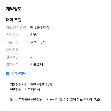
계약정보
대여 조건
최소 운전연령
만 26세 이상
위약율
30%
탁송비용
고객 부담
대여지역
-
결제수단
-
결제방식
선불결제
추가 코멘트
기본썬팅사양 : 측면 +후면 15%
전면썬팅 : 기본 미적용 
(단! 일부차량은 전면썬팅이 시공되어 있을 수 있어 별도 확인이 필요)