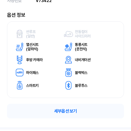
차량번호
V73422
옵션 정보
썬루프
전동접이
(
일반)
사이드미러
열선시트
통풍시트
(
앞좌석)
(
운전석)
후방 카메라
내비게이션
하이패스
블랙박스
스마트키
블루투스
세부옵션 보기