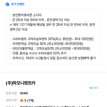
추가 코멘트
ㆍ본인명의휴대폰 소지자 

ㆍ만 26세 이상 69세 이하 , 운전경력 1년 이상

※ 대여 기간 1개월에 해당될 경우 만 26세 이상 만 65세 이하, 운전
경력 2년 이상

ㆍ수리비용의 고객과실부분의 30%(최소 30만원~ 최대 100만원)

ㆍ자차면책금 고객과실 30% (최소30만원~최대100만원) 

ㆍ대인/대물면책금 : 고객과실50% (최소10만원 ~최대50만원)

ㆍ12중 중과실 사고시 수리비용의 20% 추가

ㆍ자차사고, 차대차 사고발생시 당일 접수되지 않으면 보험혜택 불가
(주)하모니렌트카
등록 차량
169
대
업체 리뷰
5
(
7
개)