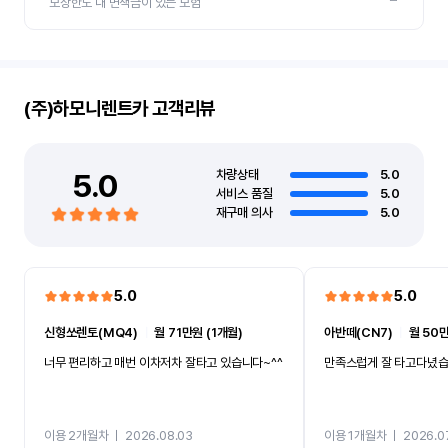
보상한도 내 면책금이 있는 보험
(주)하모니렌트카
고객리뷰
5.0
차량상태
5.0
서비스 품질
5.0
재구매 의사
5.0
5.0
5.0
신형쏘렌토(MQ4)
ㅣ
월 71만원 (1개월)
아반떼(CN7)
ㅣ
월 50만
너무 편리하고 매번 이차저차 잘타고 있습니다~^^
만족스럽게 잘 타고다녔
이용 2개월차
ㅣ
2026.08.03
이용 1개월차
ㅣ
2026.0