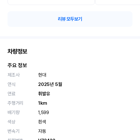
리뷰 모두보기
차량정보
주요 정보
제조사
현대
연식
2025년 5월
연료
휘발유
주행거리
1km
배기량
1,599
색상
흰색
변속기
자동