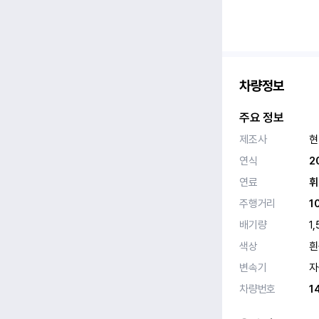
차량정보
주요 정보
제조사
현
연식
2
연료
휘
주행거리
1
배기량
1,
색상
흰
변속기
자
차량번호
1