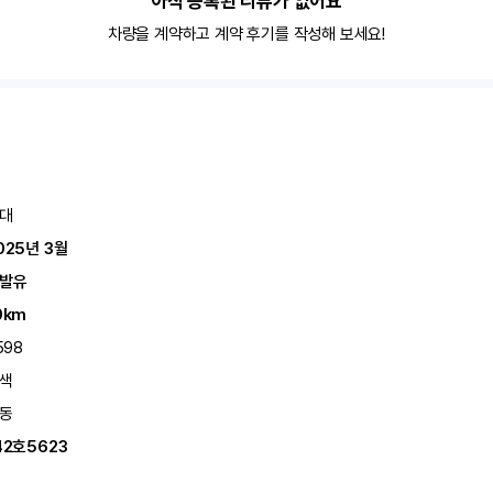
아직 등록된 리뷰가 없어요
차량을 계약하고 계약 후기를 작성해 보세요!
대
025년 3월
발유
0km
598
색
동
42호5623