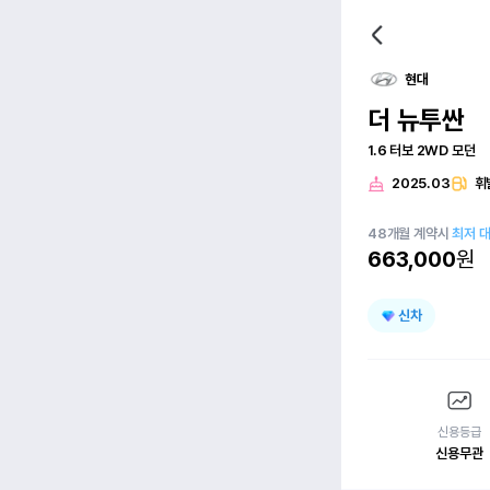
현대
더 뉴투싼
1.6 터보 2WD 모던
2025.03
휘
48
개월
계약시
최저 
663,000
원
신차
신용등급
신용무관