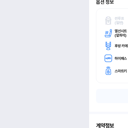
옵션 정보
썬루프
(
일반)
열선시트
(
앞좌석)
후방 카
하이패스
스마트키
계약정보