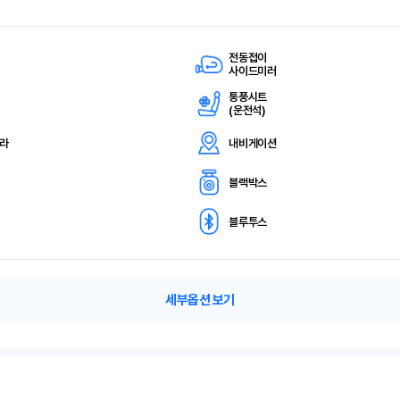
전동접이
사이드미러
통풍시트
(
운전석)
메라
내비게이션
블랙박스
블루투스
세부옵션 보기