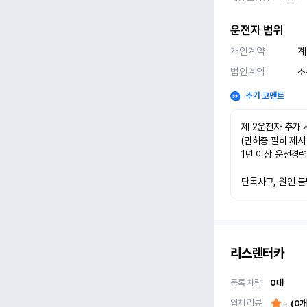
운전자 범위
개인계약
계
법인계약
소
추가 코멘트
제 2운전자 추가 
(면허증 필히 제시
1년 이상 운전경력
단독사고, 원인 불
리스렌터카
등록 차량
0
대
업체 리뷰
-
(
0
개