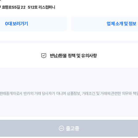
서울 서초구 효령로55길 22	512호 리스컴퍼니
0
대 보러가기
업체 소개 및 정보
반납/환불 정책 및 유의사항
판매중개자로서 반카의 거래 당사자가 아니며 상품정보, 거래조건 및 거래에 관련한 의무와 책
출고중