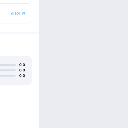
+
월
10
만원
0.0
0.0
0.0