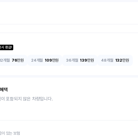
료시 환급!
12개월
76
만원
24개월
109
만원
36개월
139
만원
48개월
132
만원
 혜택
택이 포함되지 않은 차량입니다.
금이 있는 보험