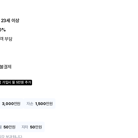
 23세 이상
0%
객 부담
불결제
험 가입시
월
5
만원 추가
3,000
만원
자손
1,500
만원
물
50
만원
자차
50
만원
각각 부과됩니다.