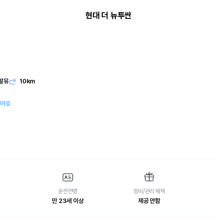
현대 더 뉴투싼
발유
10km
대여료
운전연령
정비/관리 혜택
만 23세 이상
제공 안함