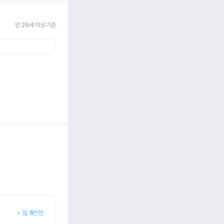
만 26세 이상 기준
+
월
5
만원