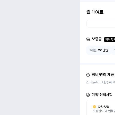
월 대여료
보증금
계약 만
1개월
20
만원
정비/관리 제공
정비/관리 제공 혜
계약 선택사항
자차 보험
보상한도 내 면책