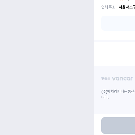
업체 주소
(주)박차컴퍼니
는 통신
니다.