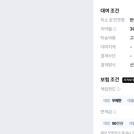
대여 조건
최소 운전연령
만
위약율
3
탁송비용
고
대여지역
-
결제수단
-
결제방식
선
보험 조건
자차보
책임한도
대인
무제한
대물
면책금
대인
50
만원
대
해당 보험접수 발생시 