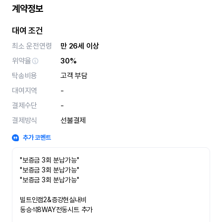
계약정보
대여 조건
최소 운전연령
만 26세 이상
위약율
30%
탁송비용
고객 부담
대여지역
-
결제수단
-
결제방식
선불결제
추가 코멘트
"보증금 3회 분납가능"
"보증금 3회 분납가능"
"보증금 3회 분납가능"
빌트인캠2&증강현실내비
동승석8WAY전동시트 추가