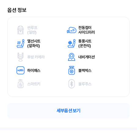
옵션 정보
썬루프
전동접이
(
일반)
사이드미러
열선시트
통풍시트
(
앞좌석)
(
운전석)
후방 카메라
내비게이션
하이패스
블랙박스
스마트키
블루투스
세부옵션 보기