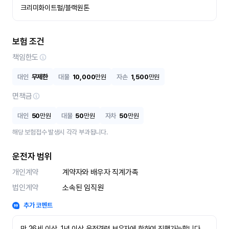
크리미화이트펄/블랙원톤
보험 조건
책임한도
대인
무제한
대물
10,000
만원
자손
1,500
만원
면책금
대인
50
만원
대물
50
만원
자차
50
만원
해당 보험접수 발생시 각각 부과됩니다.
운전자 범위
개인계약
계약자와 배우자 직계가족
법인계약
소속된 임직원
추가 코멘트
만 26세 이상, 1년 이상 운전경력 보유자에 한하여 진행가능합니다.