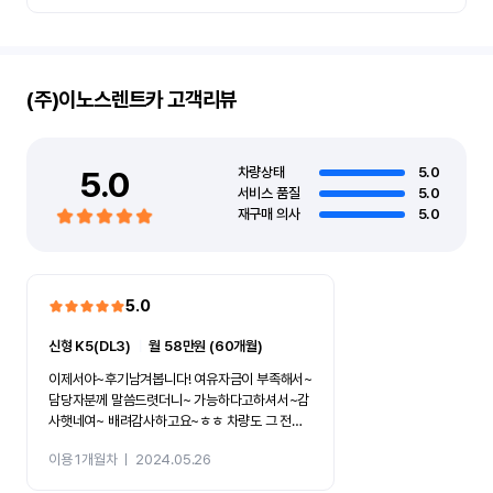
(주)이노스렌트카
고객리뷰
5.0
차량상태
5.0
서비스 품질
5.0
재구매 의사
5.0
5.0
신형 K5(DL3)
ㅣ
월 58만원 (60개월)
이제서야~후기남겨봅니다! 여유자금이 부족해서~
담당자분께 말씀드렷더니~ 가능하다고하셔서~감
사햇네여~ 배려감사하고요~ㅎㅎ 차량도 그 전차
주분이 잘타셔서~맘에들엇고요~ 담엔~멋진차로
이용 1개월차
ㅣ
2024.05.26
갈아탈 생각입니다~ 이노스렌트카~화이팅입니다
~ㅎㅎㅎ