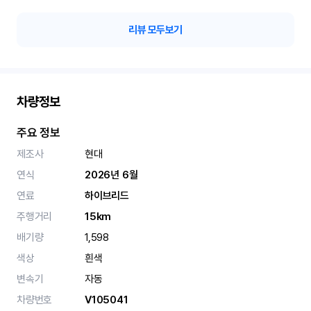
리뷰 모두보기
차량정보
주요 정보
제조사
현대
연식
2026년 6월
연료
하이브리드
주행거리
15km
배기량
1,598
색상
흰색
변속기
자동
차량번호
V105041