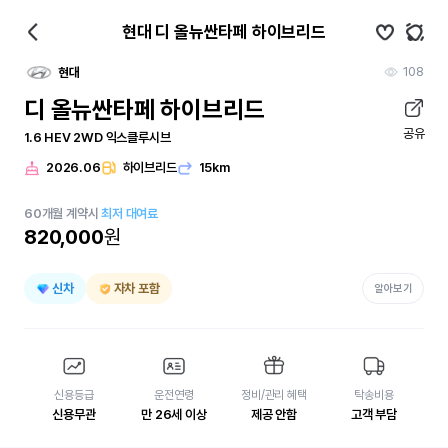
현대 디 올뉴싼타페 하이브리드
108
현대
디 올뉴싼타페 하이브리드
공유
1.6 HEV 2WD 익스클루시브
2026.06
하이브리드
15km
60
개월
계약시
최저 대여료
820,000
원
신차
자차 포함
알아보기
신용등급
운전연령
정비/관리 혜택
탁송비용
신용무관
만 26세 이상
제공 안함
고객 부담