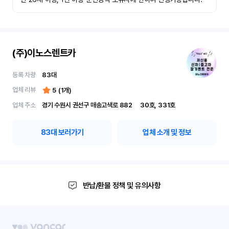
(주)이노스렌트카
등록 차량
83
대
업체 리뷰
5
(
1
개)
업체 주소
경기 수원시 권선구 매송고색로 882	30호, 331호
83
대 보러가기
업체 소개 및 정보
반납/환불 정책 및 유의사항