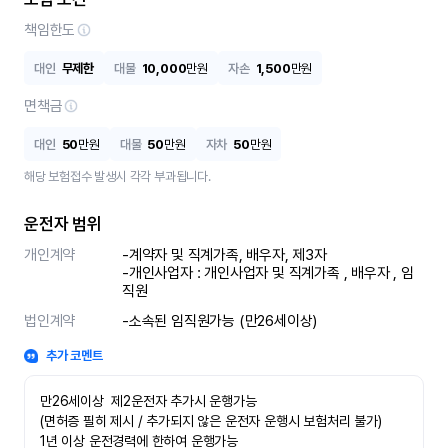
책임한도
대인
무제한
대물
10,000
만원
자손
1,500
만원
면책금
대인
50
만원
대물
50
만원
자차
50
만원
해당 보험접수 발생시 각각 부과됩니다.
운전자 범위
개인계약
-계약자 및 직계가족, 배우자, 제3자

-개인사업자 : 개인사업자 및 직계가족 , 배우자 , 임
직원
법인계약
-소속된 임직원가능 (만26세이상)
추가 코멘트
만26세이상  제2운전자 추가시 운행가능

(면허증 필히 제시 / 추가되지 않은 운전자 운행시 보험처리 불가)

1년 이상 운전경력에 한하여 운행가능