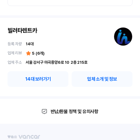
빌려타렌트카
등록 차량
14
대
업체 리뷰
5
(
6
개)
업체 주소
서울 강서구 마곡중앙6로 10	2층 215호
14
대 보러가기
업체 소개 및 정보
반납/환불 정책 및 유의사항