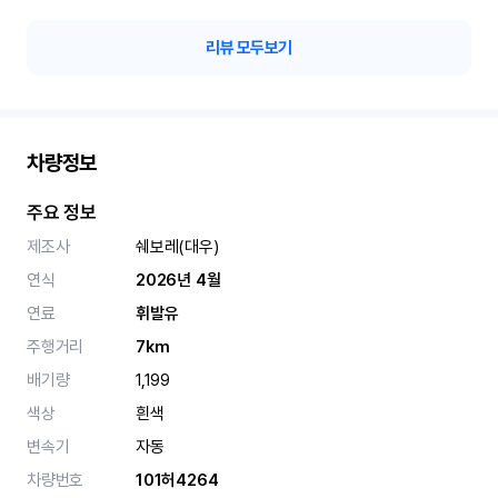
다’는 느낌을 받았어요. 결
로 만족도가 높았고, 정말
리뷰 모두보기
특히 여성분들께 더 추천드
가 정말 잘 되어 있어서 
요! 믿고 이용하셔도 되는 
차량정보
주요 정보
제조사
쉐보레(대우)
연식
2026년 4월
연료
휘발유
주행거리
7km
배기량
1,199
색상
흰색
변속기
자동
차량번호
101허4264