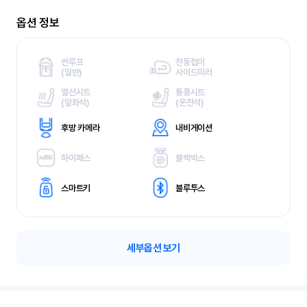
옵션 정보
썬루프
전동접이
(
일반)
사이드미러
열선시트
통풍시트
(
앞좌석)
(
운전석)
후방 카메라
내비게이션
하이패스
블랙박스
스마트키
블루투스
세부옵션 보기