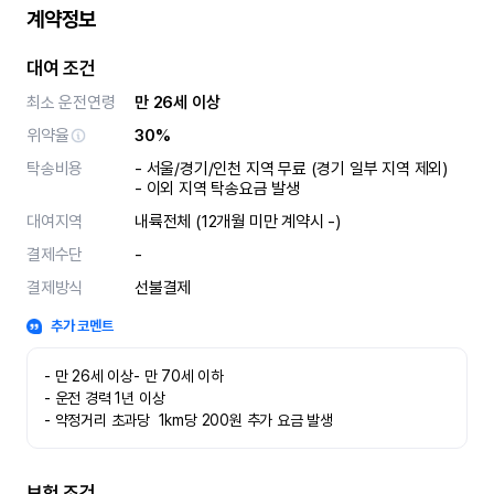
계약정보
대여 조건
최소 운전연령
만 26세 이상
위약율
30%
탁송비용
- 서울/경기/인천 지역 무료 (경기 일부 지역 제외)

- 이외 지역 탁송요금 발생
대여지역
내륙전체 (12개월 미만 계약시 -)
결제수단
-
결제방식
선불결제
추가 코멘트
- 만 26세 이상- 만 70세 이하

- 운전 경력 1년 이상

- 약정거리 초과당  1km당 200원 추가 요금 발생
보험 조건