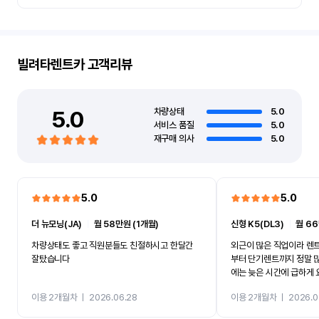
빌려타렌트카
고객리뷰
5.0
차량상태
5.0
서비스 품질
5.0
재구매 의사
5.0
5.0
5.0
더 뉴모닝(JA)
ㅣ
월 58만원 (1개월)
신형 K5(DL3)
ㅣ
월 66
차량상태도 좋고 직원분들도 친절하시고 한달간
외근이 많은 직업이라 렌
잘탔습니다
부터 단기렌트까지 정말 
에는 늦은 시간에 급하게
앞까지 차량을 가져다주셔
이용 2개월차
ㅣ
2026.06.28
이용 2개월차
ㅣ
2026.0
무엇보다 직원분들의 친절
까지 너무 잘 되어 있어서