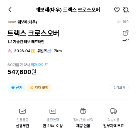
쉐보레(대우) 트랙스 크로스오버
160
쉐보레(대우)
트랙스 크로스오버
공유
1.2 가솔린 터보 레드라인
2026.04
휘발유
7km
60
개월
계약시
최저 대여료
547,800
원
신차
자차 포함
알아보기
신용등급
운전연령
정비/관리 혜택
탁송비용
신용무관
만 26세 이상
제공 안함
일부지역 무료