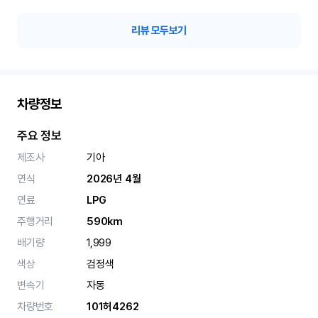
다’는 느낌을 받았어요. 결
로 만족도가 높았고, 정말
리뷰 모두보기
특히 여성분들께 더 추천드
가 정말 잘 되어 있어서 
요! 믿고 이용하셔도 되는 
차량정보
주요 정보
제조사
기아
연식
2026년 4월
연료
LPG
주행거리
590km
배기량
1,999
색상
검정색
변속기
자동
차량번호
101허4262