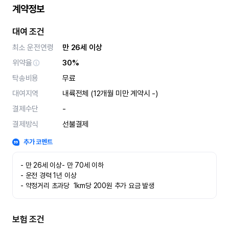
계약정보
대여 조건
최소 운전연령
만 26세 이상
위약율
30%
탁송비용
무료
대여지역
내륙전체 (12개월 미만 계약시 -)
결제수단
-
결제방식
선불결제
추가 코멘트
- 만 26세 이상- 만 70세 이하

- 운전 경력 1년 이상

- 약정거리 초과당  1km당 200원 추가 요금 발생
보험 조건