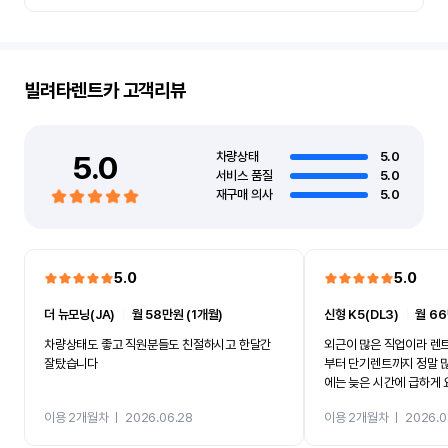
빌려타렌트카
고객리뷰
5.0
차량상태
5.0
서비스 품질
5.0
재구매 의사
5.0
5.0
5.0
더 뉴모닝(JA)
ㅣ
월 58만원 (1개월)
신형 K5(DL3)
ㅣ
월 66
차량상태도 좋고 직원분들도 친절하시고 한달간
외근이 많은 직업이라 렌
잘탔습니다
부터 단기렌트까지 정말 
에는 늦은 시간에 급하게
앞까지 차량을 가져다주셔
이용 2개월차
ㅣ
2026.06.28
이용 2개월차
ㅣ
2026.0
무엇보다 직원분들의 친절
까지 너무 잘 되어 있어서