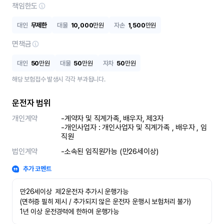
책임한도
대인
무제한
대물
10,000
만원
자손
1,500
만원
면책금
대인
50
만원
대물
50
만원
자차
50
만원
해당 보험접수 발생시 각각 부과됩니다.
운전자 범위
개인계약
-계약자 및 직계가족, 배우자, 제3자

-개인사업자 : 개인사업자 및 직계가족 , 배우자 , 임
직원
법인계약
-소속된 임직원가능 (만26세이상)
추가 코멘트
만26세이상  제2운전자 추가시 운행가능

(면허증 필히 제시 / 추가되지 않은 운전자 운행시 보험처리 불가)

1년 이상 운전경력에 한하여 운행가능