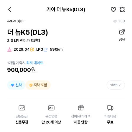
기아 더 뉴K5(DL3)
138
기아
더 뉴K5(DL3)
공유
2.0 LPI 렌터카 트렌디
2026.04
LPG
590km
1
개월
계약시
최저 대여료
900,000
원
신차
자차 포함
알아보기
신용등급
운전연령
정비/관리 혜택
탁송비용
신용무관
만 26세 이상
제공 안함
무료