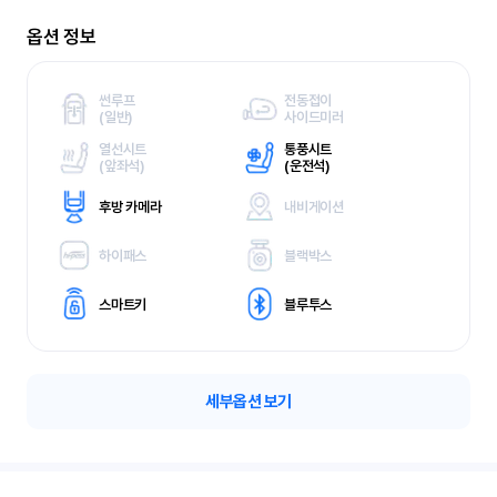
옵션 정보
썬루프
전동접이
(
일반)
사이드미러
열선시트
통풍시트
(
앞좌석)
(
운전석)
후방 카메라
내비게이션
하이패스
블랙박스
스마트키
블루투스
세부옵션 보기