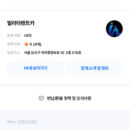
빌려타렌트카
등록 차량
14
대
업체 리뷰
5
(
6
개)
업체 주소
서울 강서구 마곡중앙6로 10	2층 215호
14
대 보러가기
업체 소개 및 정보
반납/환불 정책 및 유의사항